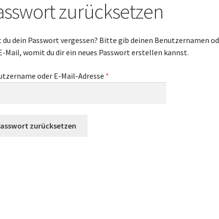
ÖNIGSHOF
Über uns
Versandarten
Warenkorb
Widerrufsbelehrung
asswort zurücksetzen
 du dein Passwort vergessen? Bitte gib deinen Benutzernamen oder
E-Mail, womit du dir ein neues Passwort erstellen kannst.
Erforderlich
utzername oder E-Mail-Adresse
*
Passwort zurücksetzen