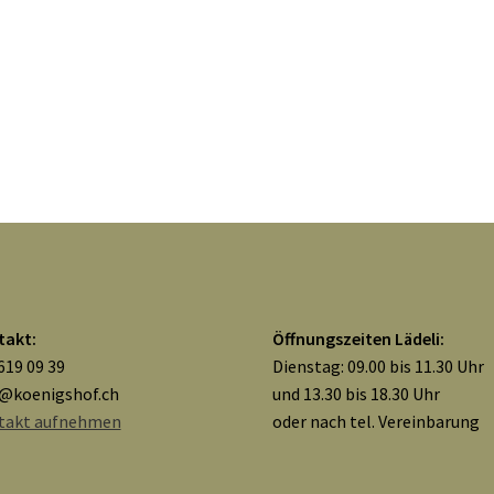
takt:
Öffnungszeiten Lädeli:
619 09 39
Dienstag: 09.00 bis 11.30 Uhr
o@koenigshof.ch
und 13.30 bis 18.30 Uhr
takt aufnehmen
oder nach tel. Vereinbarung