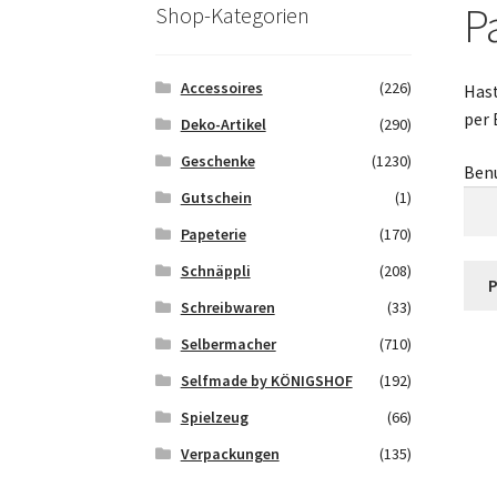
Saferpay Checkout
Shop
Twint – QR-Code K
P
Shop-Kategorien
Zahlungsarten
Galerie
Accessoires
(226)
Hast
per 
Deko-Artikel
(290)
Geschenke
(1230)
Ben
Gutschein
(1)
Papeterie
(170)
Schnäppli
(208)
Schreibwaren
(33)
Selbermacher
(710)
Selfmade by KÖNIGSHOF
(192)
Spielzeug
(66)
Verpackungen
(135)