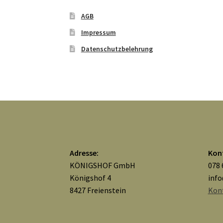
AGB
Impressum
Datenschutzbelehrung
Adresse:
Kon
KÖNIGSHOF GmbH
078 
Königshof 4
inf
8427 Freienstein
Kon