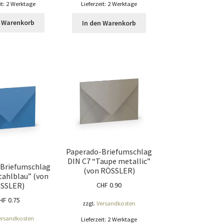
it:
2 Werktage
Lieferzeit:
2 Werktage
n Warenkorb
In den Warenkorb
Paperado-Briefumschlag
DIN C7 “Taupe metallic”
Briefumschlag
(von RÖSSLER)
tahlblau” (von
SSLER)
CHF
0.90
HF
0.75
zzgl.
Versandkosten
ersandkosten
Lieferzeit:
2 Werktage