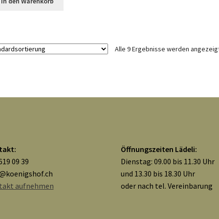
In den Warenkorb
Alle 9 Ergebnisse werden angezeig
takt:
Öffnungszeiten Lädeli:
619 09 39
Dienstag: 09.00 bis 11.30 Uhr
o@koenigshof.ch
und 13.30 bis 18.30 Uhr
takt aufnehmen
oder nach tel. Vereinbarung