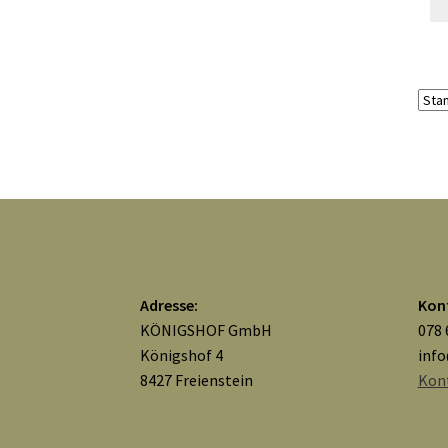
Adresse:
Kon
KÖNIGSHOF GmbH
078 
Königshof 4
inf
8427 Freienstein
Kon