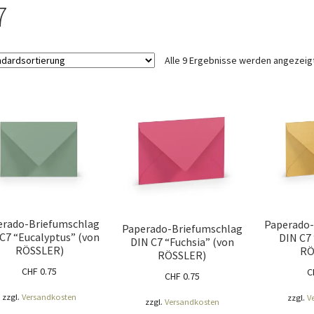
ÖNIGSHOF
Über uns
Versandarten
Warenkorb
Widerrufsbelehrung
7
Alle 9 Ergebnisse werden angezeig
erado-Briefumschlag
Paperado-
Paperado-Briefumschlag
C7 “Eucalyptus” (von
DIN C7
DIN C7 “Fuchsia” (von
RÖSSLER)
RÖ
RÖSSLER)
CHF
0.75
C
CHF
0.75
zzgl.
Versandkosten
zzgl.
V
zzgl.
Versandkosten