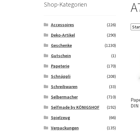
Saferpay Checkout
Shop
Twint – QR-Code K
A
Shop-Kategorien
Zahlungsarten
Galerie
Accessoires
(226)
Deko-Artikel
(290)
Geschenke
(1230)
Gutschein
(1)
Papeterie
(170)
Schnäppli
(208)
Schreibwaren
(33)
Selbermacher
(710)
Pap
DIN 
Selfmade by KÖNIGSHOF
(192)
Spielzeug
(66)
Verpackungen
(135)