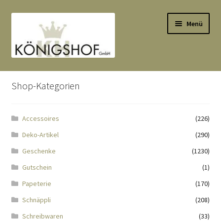
Zur
Zum
Menü
Navigation
Inhalt
springen
springen
Start
Shop-Kategorien
AGB
Accessoires
(226)
Anlässe
Deko-Artikel
(290)
Datenauszug
Geschenke
(1230)
Gutschein
(1)
Datenschutzbelehrung
Papeterie
(170)
Schnäppli
(208)
Echtheit von Bewertungen
Schreibwaren
(33)