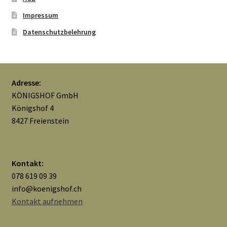
Impressum
Mein Konto
Datenschutzbelehrung
Nähtag
Saferpay Checkout
Adresse:
KÖNIGSHOF GmbH
Shop
Königshof 4
8427 Freienstein
Twint – QR-Code KÖNIGSHOF
Über uns
Kontakt:
078 619 09 39
Versandarten
info@koenigshof.ch
Kontakt aufnehmen
Warenkorb