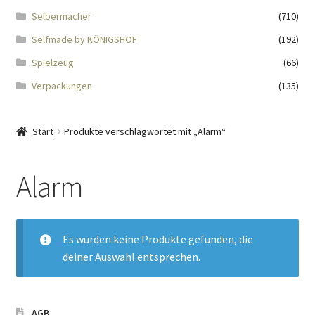
Impressum
Selbermacher
(710)
Selfmade by KÖNIGSHOF
(192)
Kasse
Spielzeug
(66)
KÖNIGSHOF-Lädeli
Verpackungen
(135)
Kontakt
Start
Produkte verschlagwortet mit „Alarm“
Kontaktdaten
Alarm
Kontaktformular
Kunden-/Mitarbeitergeschenke
Es wurden keine Produkte gefunden, die
deiner Auswahl entsprechen.
Löschanfrage
Ladies-Night
AGB