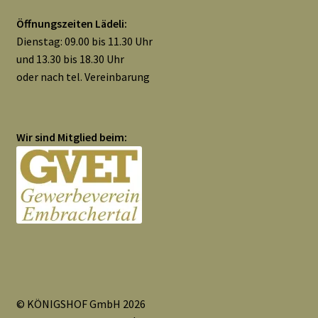
Widerrufsbelehrung
Öffnungszeiten Lädeli:
Dienstag: 09.00 bis 11.30 Uhr
Zahlungsarten
und 13.30 bis 18.30 Uhr
oder nach tel. Vereinbarung
Galerie
Wir sind Mitglied beim:
© KÖNIGSHOF GmbH 2026