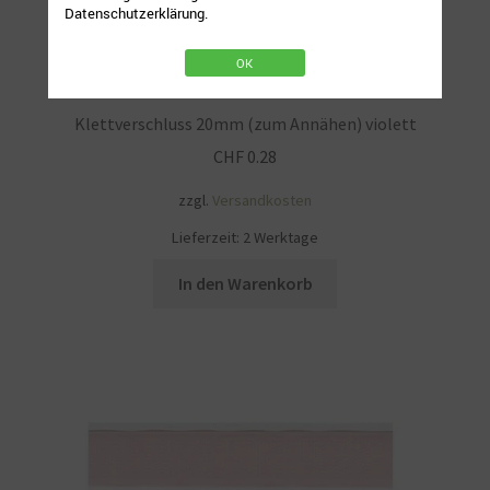
Datenschutzerklärung.
OK
Klettverschluss 20mm (zum Annähen) violett
CHF
0.28
zzgl.
Versandkosten
Lieferzeit:
2 Werktage
In den Warenkorb