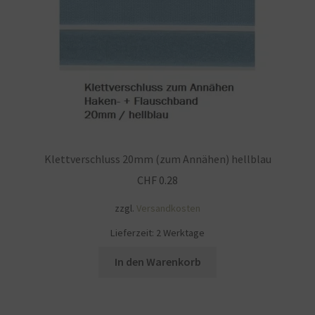
Impressum
Kasse
KÖNIGSHOF-Lädeli
Kontakt
Kontaktdaten
Klettverschluss 20mm (zum Annähen) hellblau
CHF
0.28
Kontaktformular
zzgl.
Versandkosten
Kunden-/Mitarbeitergeschenke
Lieferzeit:
2 Werktage
In den Warenkorb
Löschanfrage
Ladies-Night