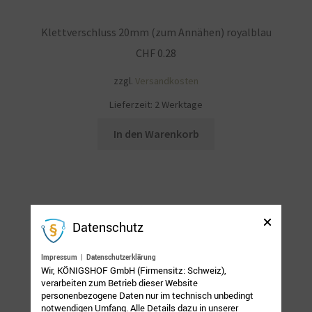
Klettverschluss 20mm (zum Annähen) royalblau
CHF
0.28
zzgl.
Versandkosten
Lieferzeit:
2 Werktage
In den Warenkorb
Datenschutz
Impressum
|
Datenschutzerklärung
Wir, KÖNIGSHOF GmbH (Firmensitz: Schweiz),
verarbeiten zum Betrieb dieser Website
personenbezogene Daten nur im technisch unbedingt
notwendigen Umfang. Alle Details dazu in unserer