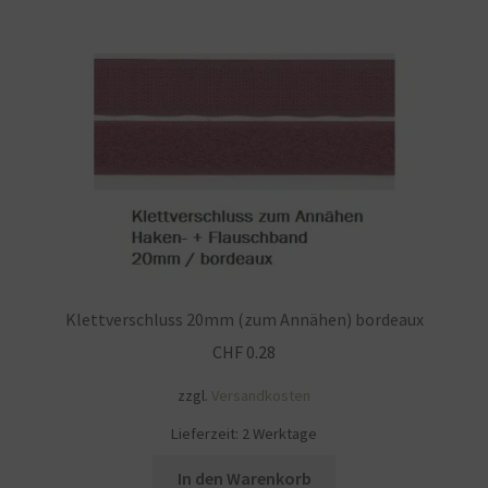
Mein Konto
Nähtag
Saferpay Checkout
Shop
Twint – QR-Code KÖNIGSHOF
Klettverschluss 20mm (zum Annähen) bordeaux
Über uns
CHF
0.28
Versandarten
zzgl.
Versandkosten
Lieferzeit:
2 Werktage
Warenkorb
In den Warenkorb