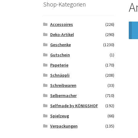
Saferpay Checkout
Shop
Twint – QR-Code K
A
Shop-Kategorien
Zahlungsarten
Galerie
Accessoires
(226)
Deko-Artikel
(290)
Geschenke
(1230)
Gutschein
(1)
Papeterie
(170)
Schnäppli
(208)
Schreibwaren
(33)
Selbermacher
(710)
Selfmade by KÖNIGSHOF
(192)
Spielzeug
(66)
Verpackungen
(135)