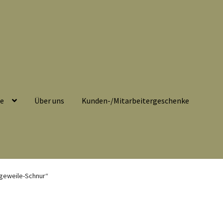
se
Über uns
Kunden-/Mitarbeitergeschenke
belehrung
Echtheit von Bewertungen
Impressum
Kasse
ngeweile-Schnur“
eitergeschenke
Löschanfrage
Ladies-Night
Mein Konto
Nähtag