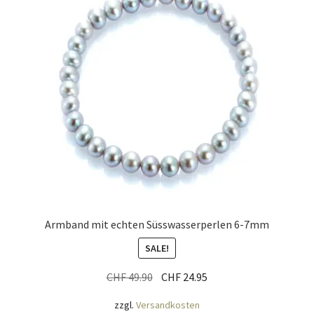
Armband mit echten Süsswasserperlen 6-7mm
SALE!
Ursprünglicher
Aktueller
CHF
49.90
CHF
24.95
Preis
Preis
zzgl.
Versandkosten
war:
ist: