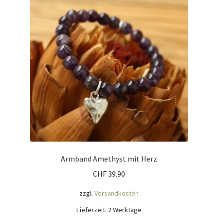
Mein Konto
Nähtag
Saferpay Checkout
Shop
Twint – QR-Code KÖNIGSHOF
Über uns
Armband Amethyst mit Herz
CHF
39.90
Versandarten
zzgl.
Versandkosten
Warenkorb
Lieferzeit:
2 Werktage