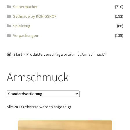
Impressum
Selbermacher
(710)
Selfmade by KÖNIGSHOF
(192)
Kasse
Spielzeug
(66)
KÖNIGSHOF-Lädeli
Verpackungen
(135)
Kontakt
Start
Produkte verschlagwortet mit „Armschmuck“
Kontaktdaten
Armschmuck
Kontaktformular
Kunden-/Mitarbeitergeschenke
Alle 28 Ergebnisse werden angezeigt
Löschanfrage
Ladies-Night