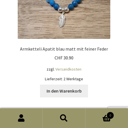
Armketteli Apatit blau matt mit feiner Feder
CHF
30.90
zzgl.
Versandkosten
Lieferzeit:
2 Werktage
In den Warenkorb
0
Suchen
Suchen