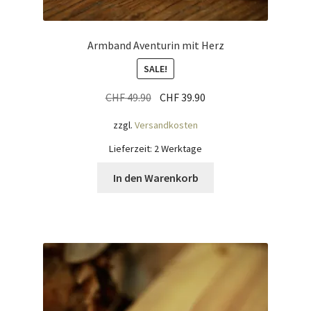
Armband Aventurin mit Herz
SALE!
Ursprünglicher
Aktueller
CHF
49.90
CHF
39.90
Preis
Preis
zzgl.
Versandkosten
war:
ist:
CHF 49.90
CHF 39.90.
Lieferzeit:
2 Werktage
In den Warenkorb