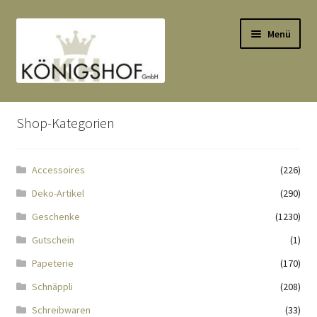
Zur
Zum
Menü
Navigation
Inhalt
springen
springen
Start
Shop-Kategorien
AGB
Accessoires
(226)
Anlässe
Deko-Artikel
(290)
Datenauszug
Geschenke
(1230)
Gutschein
(1)
Datenschutzbelehrung
Papeterie
(170)
Schnäppli
(208)
Echtheit von Bewertungen
Schreibwaren
(33)