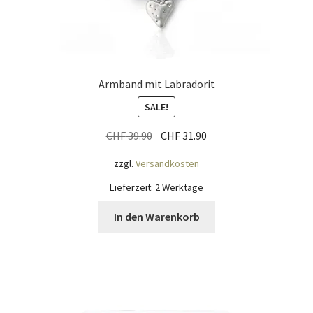
Armband mit Labradorit
SALE!
Ursprünglicher
Aktueller
CHF
39.90
CHF
31.90
Preis
Preis
zzgl.
Versandkosten
war:
ist:
CHF 39.90
CHF 31.90.
Lieferzeit:
2 Werktage
In den Warenkorb