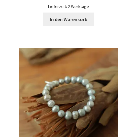
CHF 49.90
CHF 24.95.
Lieferzeit:
2 Werktage
In den Warenkorb