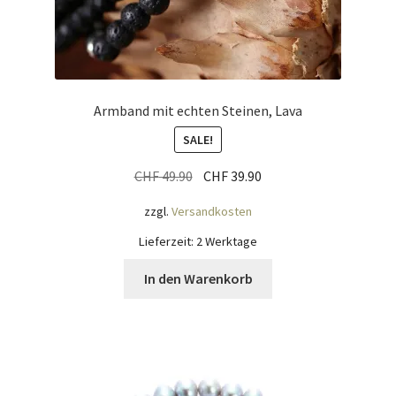
Armband mit echten Steinen, Lava
SALE!
Ursprünglicher
Aktueller
CHF
49.90
CHF
39.90
Preis
Preis
zzgl.
Versandkosten
war:
ist:
CHF 49.90
CHF 39.90.
Lieferzeit:
2 Werktage
In den Warenkorb