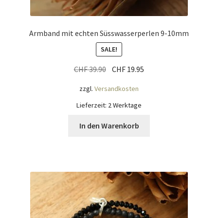
Armband mit echten Süsswasserperlen 9-10mm
SALE!
Ursprünglicher
Aktueller
CHF
39.90
CHF
19.95
Preis
Preis
zzgl.
Versandkosten
war:
ist:
CHF 39.90
CHF 19.95.
Lieferzeit:
2 Werktage
In den Warenkorb