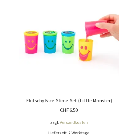
Mein Konto
Nähtag
Saferpay Checkout
Shop
Twint – QR-Code KÖNIGSHOF
Über uns
Flutschy Face-Slime-Set (Little Monster)
CHF
6.50
Versandarten
zzgl.
Versandkosten
Warenkorb
Lieferzeit:
2 Werktage