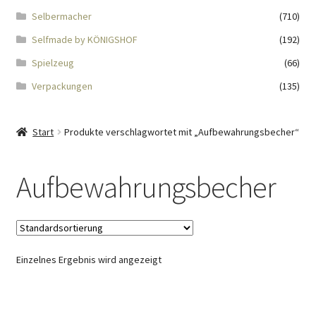
Impressum
Selbermacher
(710)
Selfmade by KÖNIGSHOF
(192)
Kasse
Spielzeug
(66)
KÖNIGSHOF-Lädeli
Verpackungen
(135)
Kontakt
Start
Produkte verschlagwortet mit „Aufbewahrungsbecher“
Kontaktdaten
Aufbewahrungsbecher
Kontaktformular
Kunden-/Mitarbeitergeschenke
Einzelnes Ergebnis wird angezeigt
Löschanfrage
Ladies-Night