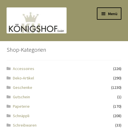
Zur
Zum
Menü
Navigation
Inhalt
springen
springen
Start
Shop-Kategorien
AGB
Accessoires
(226)
Anlässe
Deko-Artikel
(290)
Datenauszug
Geschenke
(1230)
Gutschein
(1)
Datenschutzbelehrung
Papeterie
(170)
Schnäppli
(208)
Echtheit von Bewertungen
Schreibwaren
(33)