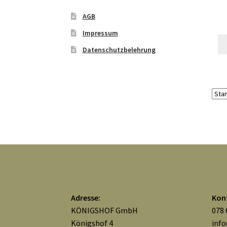
AGB
Impressum
Datenschutzbelehrung
Adresse:
Kon
KÖNIGSHOF GmbH
078 
Königshof 4
inf