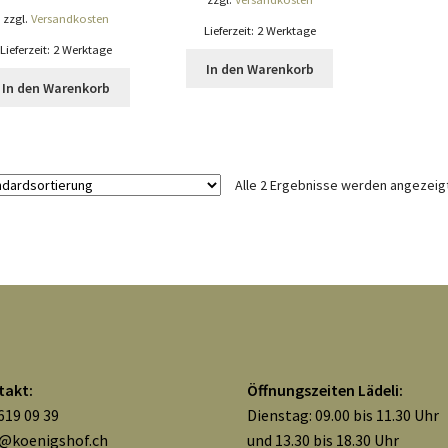
zzgl.
Versandkosten
Lieferzeit:
2 Werktage
Lieferzeit:
2 Werktage
In den Warenkorb
In den Warenkorb
Alle 2 Ergebnisse werden angezeig
takt:
Öffnungszeiten Lädeli:
619 09 39
Dienstag: 09.00 bis 11.30 Uhr
o@koenigshof.ch
und 13.30 bis 18.30 Uhr