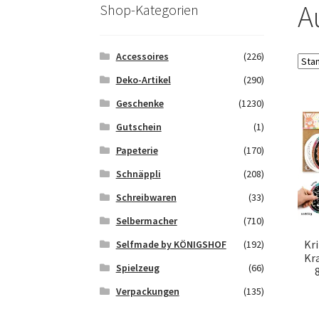
Saferpay Checkout
Shop
Twint – QR-Code K
A
Shop-Kategorien
Zahlungsarten
Galerie
Accessoires
(226)
Deko-Artikel
(290)
Geschenke
(1230)
Gutschein
(1)
Papeterie
(170)
Schnäppli
(208)
Schreibwaren
(33)
Selbermacher
(710)
Kr
Selfmade by KÖNIGSHOF
(192)
Kr
Spielzeug
(66)
Verpackungen
(135)