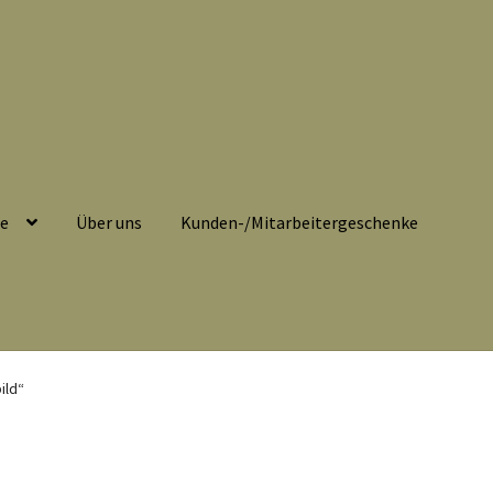
se
Über uns
Kunden-/Mitarbeitergeschenke
belehrung
Echtheit von Bewertungen
Impressum
Kasse
ild“
eitergeschenke
Löschanfrage
Ladies-Night
Mein Konto
Nähtag