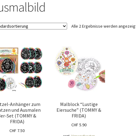
ÖNIGSHOF
Über uns
Versandarten
Warenkorb
Widerrufsbelehrung
usmalbild
Alle 2 Ergebnisse werden angezeig
itzel-Anhänger zum
Malblock “Lustige
atzen und Ausmalen
Eiersuche” (TOMMY &
8er-Set (TOMMY &
FRIDA)
FRIDA)
CHF
5.90
CHF
7.50
zzgl.
Versandkosten