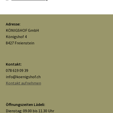
Adresse:
KÖNIGSHOF GmbH
Königshof 4
8427 Freienstein
Kontakt:
078 619 09 39
info@koenigshof.ch
Kontakt aufnehmen
Öffnungszeiten Lädeli:
Dienstag: 09.00 bis 11.30 Uhr