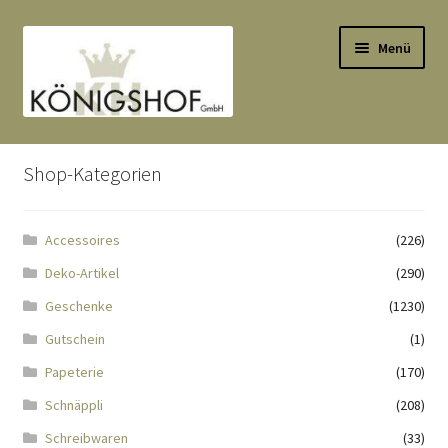
Zur
Zum
Menü
Navigation
Inhalt
springen
springen
Start
Shop-Kategorien
AGB
Accessoires
(226)
Anlässe
Deko-Artikel
(290)
Datenauszug
Geschenke
(1230)
Gutschein
(1)
Datenschutzbelehrung
Papeterie
(170)
Schnäppli
(208)
Echtheit von Bewertungen
Schreibwaren
(33)