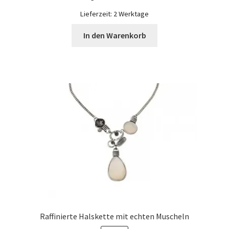
war:
ist:
Widerrufsbelehrung
CHF 89.90
CHF 44.95.
Lieferzeit:
2 Werktage
In den Warenkorb
Zahlungsarten
Galerie
Raffinierte Halskette mit echten Muscheln