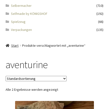
Impressum
Selbermacher
(710)
Selfmade by KÖNIGSHOF
(192)
Kasse
Spielzeug
(66)
KÖNIGSHOF-Lädeli
Verpackungen
(135)
Kontakt
Start
Produkte verschlagwortet mit „aventurine“
Kontaktdaten
aventurine
Kontaktformular
Kunden-/Mitarbeitergeschenke
Alle 2 Ergebnisse werden angezeigt
Löschanfrage
Ladies-Night