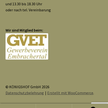
und 13.30 bis 18.30 Uhr
oder nach tel. Vereinbarung
Wir sind Mitglied beim:
© KÖNIGSHOF GmbH 2026
Datenschutzbelehrung
Erstellt mit WooCommerce
.