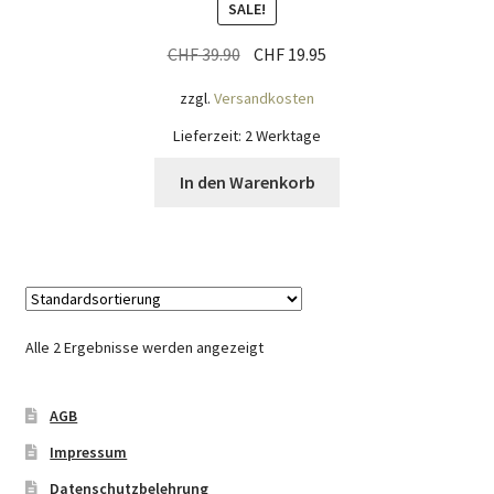
SALE!
Ursprünglicher
Aktueller
CHF
39.90
CHF
19.95
Preis
Preis
zzgl.
Versandkosten
war:
ist:
CHF 39.90
CHF 19.95.
Lieferzeit:
2 Werktage
In den Warenkorb
Alle 2 Ergebnisse werden angezeigt
AGB
Impressum
Datenschutzbelehrung