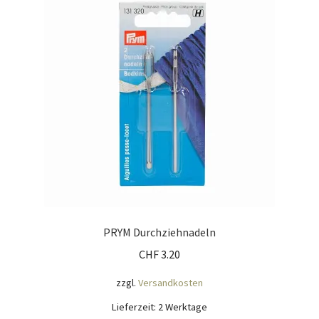
Mein Konto
Nähtag
Saferpay Checkout
Shop
Twint – QR-Code KÖNIGSHOF
Über uns
PRYM Durchziehnadeln
CHF
3.20
Versandarten
zzgl.
Versandkosten
Warenkorb
Lieferzeit:
2 Werktage