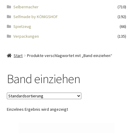
Impressum
Selbermacher
(710)
Selfmade by KÖNIGSHOF
(192)
Kasse
Spielzeug
(66)
KÖNIGSHOF-Lädeli
Verpackungen
(135)
Kontakt
Start
Produkte verschlagwortet mit „Band einziehen“
Kontaktdaten
Band einziehen
Kontaktformular
Kunden-/Mitarbeitergeschenke
Einzelnes Ergebnis wird angezeigt
Löschanfrage
Ladies-Night