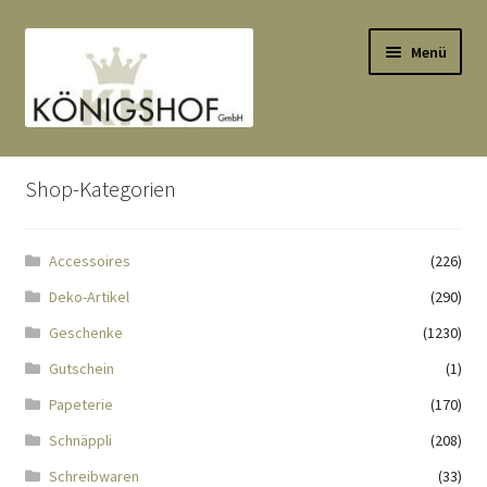
Zur
Zum
Menü
Navigation
Inhalt
springen
springen
Start
Shop-Kategorien
AGB
Accessoires
(226)
Anlässe
Deko-Artikel
(290)
Datenauszug
Geschenke
(1230)
Gutschein
(1)
Datenschutzbelehrung
Papeterie
(170)
Schnäppli
(208)
Echtheit von Bewertungen
Schreibwaren
(33)