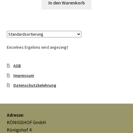
In den Warenkorb
Mein Konto
Nähtag
Saferpay Checkout
Einzelnes Ergebnis wird angezeigt
Shop
AGB
Twint – QR-Code KÖNIGSHOF
Impressum
Datenschutzbelehrung
Über uns
Versandarten
Adresse:
KÖNIGSHOF GmbH
Warenkorb
Königshof 4