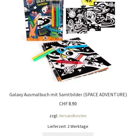
Impressum
Kasse
KÖNIGSHOF-Lädeli
Kontakt
Kontaktdaten
Kontaktformular
Galaxy Ausmalbuch mit Samtbilder (SPACE ADVENTURE)
Kunden-/Mitarbeitergeschenke
CHF
8.90
zzgl.
Versandkosten
Löschanfrage
Lieferzeit:
2 Werktage
Ladies-Night