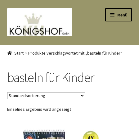
Zur
Zum
Menü
Navigation
Inhalt
springen
springen
Start
Start
Produkte verschlagwortet mit „basteln für Kinder“
AGB
basteln für Kinder
Anlässe
Datenauszug
Einzelnes Ergebnis wird angezeigt
Datenschutzbelehrung
Echtheit von Bewertungen