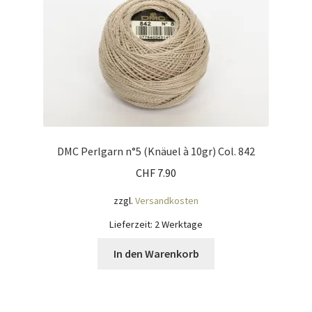
Mein Konto
Nähtag
Saferpay Checkout
Shop
DMC Perlgarn n°5 (Knäuel à 10gr) Col. 842
CHF
7.90
Twint – QR-Code KÖNIGSHOF
zzgl.
Versandkosten
Über uns
Lieferzeit:
2 Werktage
Versandarten
In den Warenkorb
Warenkorb