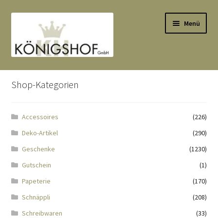
Zur
Zum
Menü
Navigation
Inhalt
springen
springen
Start
Shop-Kategorien
AGB
Accessoires
(226)
Anlässe
Deko-Artikel
(290)
Datenauszug
Geschenke
(1230)
Gutschein
(1)
Datenschutzbelehrung
Papeterie
(170)
Schnäppli
(208)
Echtheit von Bewertungen
Schreibwaren
(33)