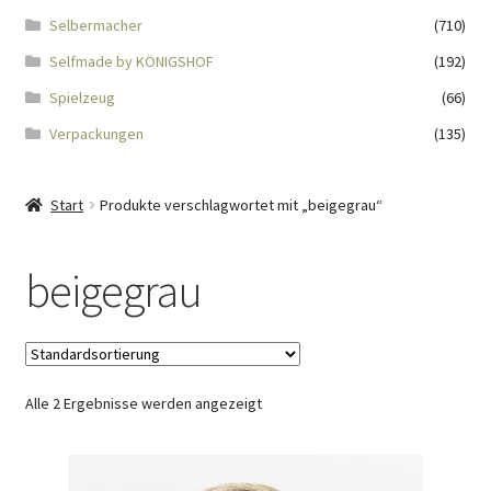
Impressum
Selbermacher
(710)
Selfmade by KÖNIGSHOF
(192)
Kasse
Spielzeug
(66)
KÖNIGSHOF-Lädeli
Verpackungen
(135)
Kontakt
Start
Produkte verschlagwortet mit „beigegrau“
Kontaktdaten
beigegrau
Kontaktformular
Kunden-/Mitarbeitergeschenke
Alle 2 Ergebnisse werden angezeigt
Löschanfrage
Ladies-Night