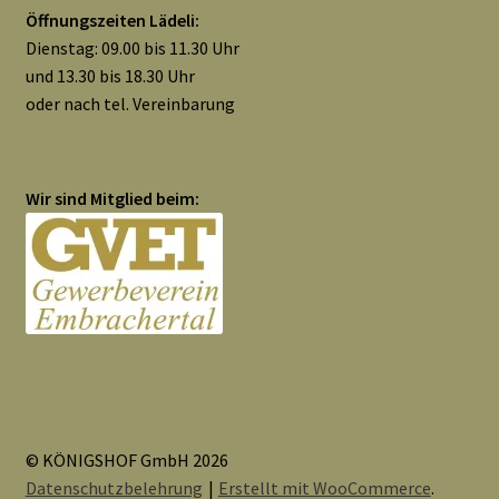
Öffnungszeiten Lädeli:
Dienstag: 09.00 bis 11.30 Uhr
und 13.30 bis 18.30 Uhr
oder nach tel. Vereinbarung
Wir sind Mitglied beim:
© KÖNIGSHOF GmbH 2026
Datenschutzbelehrung
Erstellt mit WooCommerce
.