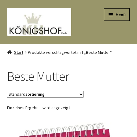
Zur
Zum
Menü
Navigation
Inhalt
springen
springen
Start
Start
Produkte verschlagwortet mit „Beste Mutter“
AGB
Beste Mutter
Anlässe
Datenauszug
Einzelnes Ergebnis wird angezeigt
Datenschutzbelehrung
Echtheit von Bewertungen