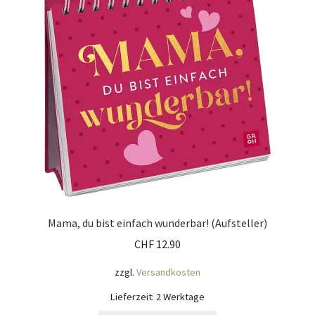
Impressum
Kasse
KÖNIGSHOF-Lädeli
Kontakt
Kontaktdaten
Kontaktformular
Mama, du bist einfach wunderbar! (Aufsteller)
Kunden-/Mitarbeitergeschenke
CHF
12.90
Löschanfrage
zzgl.
Versandkosten
Lieferzeit:
2 Werktage
Ladies-Night