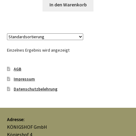
In den Warenkorb
Mein Konto
Nähtag
Saferpay Checkout
Einzelnes Ergebnis wird angezeigt
Shop
AGB
Twint – QR-Code KÖNIGSHOF
Impressum
Datenschutzbelehrung
Über uns
Versandarten
Adresse:
Warenkorb
KÖNIGSHOF GmbH
Königshof 4