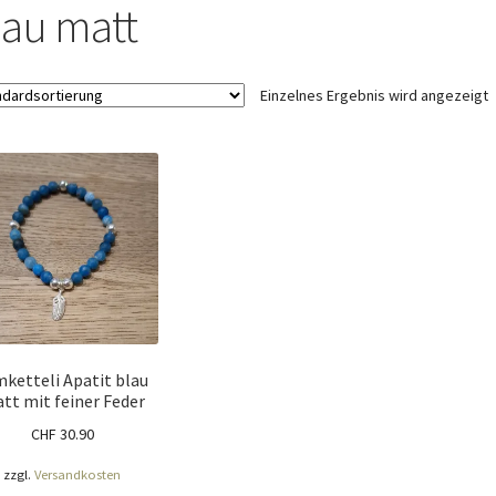
ÖNIGSHOF
Über uns
Versandarten
Warenkorb
Widerrufsbelehrung
lau matt
Einzelnes Ergebnis wird angezeigt
ketteli Apatit blau
tt mit feiner Feder
CHF
30.90
zzgl.
Versandkosten