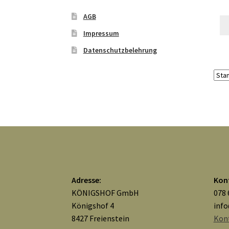
AGB
Impressum
Datenschutzbelehrung
Adresse:
Kon
KÖNIGSHOF GmbH
078 
Königshof 4
inf
8427 Freienstein
Kon