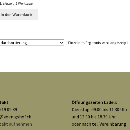
Lieferzeit:
2 Werktage
In den Warenkorb
Einzelnes Ergebnis wird angezeigt
takt:
Öffnungszeiten Lädeli:
619 09 39
Dienstag: 09.00 bis 11.30 Uhr
o@koenigshof.ch
und 13.30 bis 18.30 Uhr
takt aufnehmen
oder nach tel. Vereinbarung