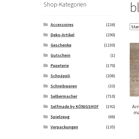
Saferpay Checkout
Shop
Twint – QR-Code K
b
Shop-Kategorien
Zahlungsarten
Galerie
Accessoires
(226)
Deko-Artikel
(290)
Geschenke
(1230)
Gutschein
(1)
Papeterie
(170)
Schnäppli
(208)
Schreibwaren
(33)
Selbermacher
(710)
Arm
Selfmade by KÖNIGSHOF
(192)
ma
Spielzeug
(66)
Verpackungen
(135)