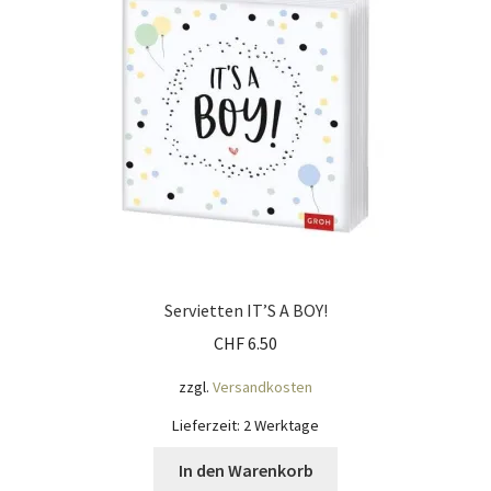
Impressum
Kasse
KÖNIGSHOF-Lädeli
Kontakt
Kontaktdaten
Kontaktformular
Servietten IT’S A BOY!
CHF
6.50
Kunden-/Mitarbeitergeschenke
zzgl.
Versandkosten
Löschanfrage
Lieferzeit:
2 Werktage
In den Warenkorb
Ladies-Night