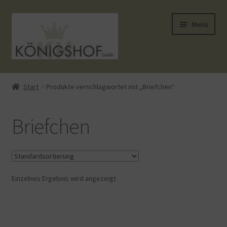
Zur
Zum
Menü
Navigation
Inhalt
springen
springen
Start
Start
Produkte verschlagwortet mit „Briefchen“
AGB
Briefchen
Anlässe
Datenauszug
Einzelnes Ergebnis wird angezeigt
Datenschutzbelehrung
Echtheit von Bewertungen