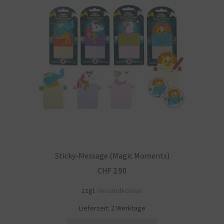
Impressum
Kasse
KÖNIGSHOF-Lädeli
Kontakt
Kontaktdaten
Kontaktformular
Sticky-Message (Magic Moments)
Kunden-/Mitarbeitergeschenke
CHF
2.90
zzgl.
Versandkosten
Löschanfrage
Lieferzeit:
2 Werktage
Ladies-Night
Dieses