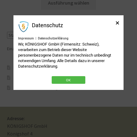
Ausführung wählen
Produkt
Mein Konto
weist
mehrere
Datenschutz
Nähtag
Varianten
auf.
Impressum
|
Datenschutzerklärung
Wir, KÖNIGSHOF GmbH (Firmensitz: Schweiz),
Saferpay Checkout
Die
Einzelnes Ergebnis wird angezeigt
verarbeiten zum Betrieb dieser Website
Optionen
personenbezogene Daten nur im technisch unbedingt
notwendigen Umfang. Alle Details dazu in unserer
können
Shop
Datenschutzerklärung.
AGB
auf
der
Twint – QR-Code KÖNIGSHOF
Impressum
OK
Produktseite
Datenschutzbelehrung
gewählt
Über uns
werden
Versandarten
Adresse:
KÖNIGSHOF GmbH
Warenkorb
Königshof 4