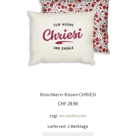
Impressum
Kasse
KÖNIGSHOF-Lädeli
Kontakt
Kontaktdaten
Kontaktformular
Kirschkern-Kissen CHRIESI
Kunden-/Mitarbeitergeschenke
CHF
29.90
zzgl.
Versandkosten
Löschanfrage
Lieferzeit:
2 Werktage
Ladies-Night