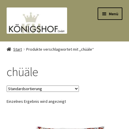
Zur
Zum
Menü
Navigation
Inhalt
springen
springen
Start
Start
Produkte verschlagwortet mit „chüäle“
AGB
chüäle
Anlässe
Datenauszug
Einzelnes Ergebnis wird angezeigt
Datenschutzbelehrung
Echtheit von Bewertungen