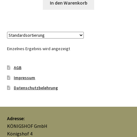
In den Warenkorb
Mein Konto
Nähtag
Saferpay Checkout
Einzelnes Ergebnis wird angezeigt
Shop
AGB
Twint – QR-Code KÖNIGSHOF
Impressum
Datenschutzbelehrung
Über uns
Versandarten
Adresse:
KÖNIGSHOF GmbH
Warenkorb
Königshof 4