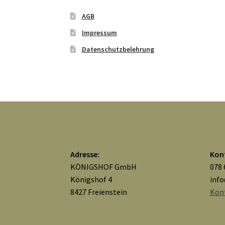
AGB
Impressum
Datenschutzbelehrung
Adresse:
Kon
KÖNIGSHOF GmbH
078 
Königshof 4
inf
8427 Freienstein
Kon