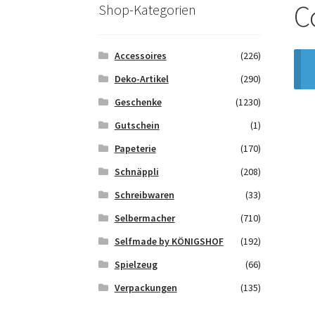
Saferpay Checkout
Shop
Twint – QR-Code K
C
Shop-Kategorien
Zahlungsarten
Galerie
Accessoires
(226)
Deko-Artikel
(290)
Geschenke
(1230)
Gutschein
(1)
Papeterie
(170)
Schnäppli
(208)
Schreibwaren
(33)
Selbermacher
(710)
Selfmade by KÖNIGSHOF
(192)
Spielzeug
(66)
Verpackungen
(135)