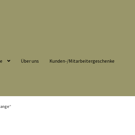
se
Über uns
Kunden-/Mitarbeitergeschenke
belehrung
Echtheit von Bewertungen
Impressum
Kasse
hange“
eitergeschenke
Löschanfrage
Ladies-Night
Mein Konto
Nähtag