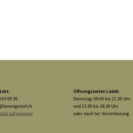
takt:
Öffnungszeiten Lädeli:
619 09 39
Dienstag: 09.00 bis 11.30 Uhr
o@koenigshof.ch
und 13.30 bis 18.30 Uhr
takt aufnehmen
oder nach tel. Vereinbarung