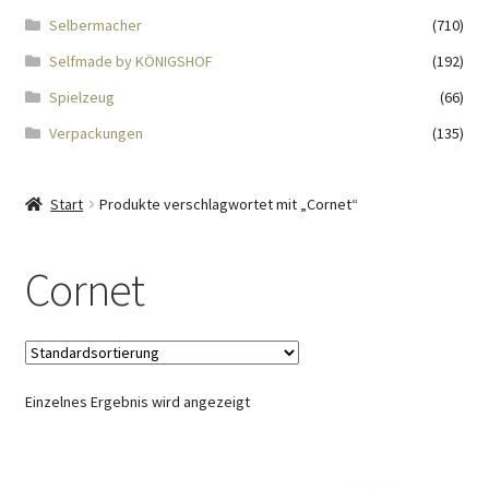
Impressum
Selbermacher
(710)
Selfmade by KÖNIGSHOF
(192)
Kasse
Spielzeug
(66)
KÖNIGSHOF-Lädeli
Verpackungen
(135)
Kontakt
Start
Produkte verschlagwortet mit „Cornet“
Kontaktdaten
Cornet
Kontaktformular
Kunden-/Mitarbeitergeschenke
Einzelnes Ergebnis wird angezeigt
Löschanfrage
Ladies-Night