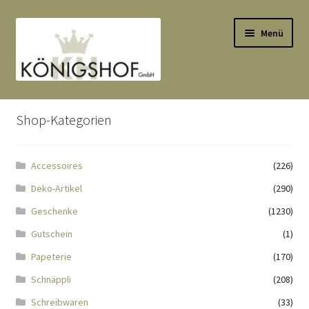
Zur
Zum
Menü
Navigation
Inhalt
springen
springen
Start
Shop-Kategorien
AGB
Accessoires
(226)
Anlässe
Deko-Artikel
(290)
Datenauszug
Geschenke
(1230)
Gutschein
(1)
Datenschutzbelehrung
Papeterie
(170)
Schnäppli
(208)
Echtheit von Bewertungen
Schreibwaren
(33)