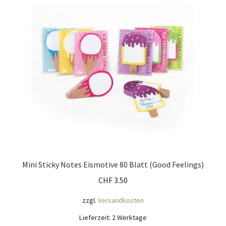
Mein Konto
Nähtag
Saferpay Checkout
Shop
Twint – QR-Code KÖNIGSHOF
Über uns
Mini Sticky Notes Eismotive 80 Blatt (Good Feelings)
CHF
3.50
Versandarten
zzgl.
Versandkosten
Warenkorb
Lieferzeit:
2 Werktage