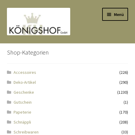
Zur
Zum
Menü
Navigation
Inhalt
springen
springen
Start
Shop-Kategorien
AGB
Accessoires
(226)
Anlässe
Deko-Artikel
(290)
Datenauszug
Geschenke
(1230)
Gutschein
(1)
Datenschutzbelehrung
Papeterie
(170)
Schnäppli
(208)
Echtheit von Bewertungen
Schreibwaren
(33)