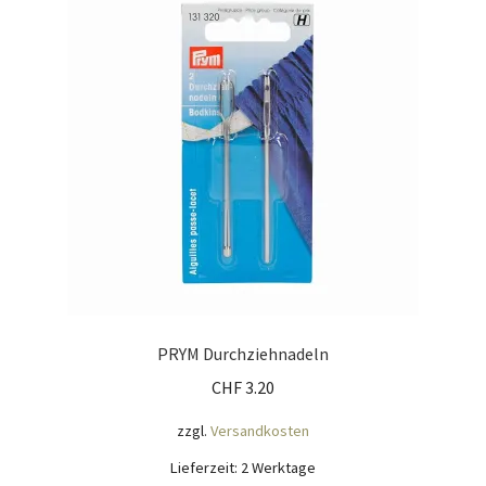
Mein Konto
Nähtag
Saferpay Checkout
Shop
Twint – QR-Code KÖNIGSHOF
Über uns
PRYM Durchziehnadeln
CHF
3.20
Versandarten
zzgl.
Versandkosten
Warenkorb
Lieferzeit:
2 Werktage