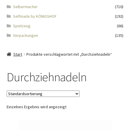
Impressum
Selbermacher
(710)
Selfmade by KÖNIGSHOF
(192)
Kasse
Spielzeug
(66)
KÖNIGSHOF-Lädeli
Verpackungen
(135)
Kontakt
Start
Produkte verschlagwortet mit „Durchziehnadeln“
Kontaktdaten
Durchziehnadeln
Kontaktformular
Kunden-/Mitarbeitergeschenke
Einzelnes Ergebnis wird angezeigt
Löschanfrage
Ladies-Night