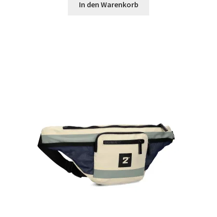
In den Warenkorb
Mein Konto
Nähtag
Saferpay Checkout
Shop
Twint – QR-Code KÖNIGSHOF
Über uns
Versandarten
Warenkorb