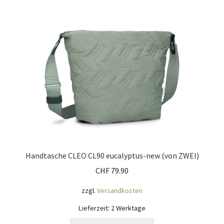
Impressum
Kasse
KÖNIGSHOF-Lädeli
Kontakt
Kontaktdaten
Kontaktformular
Handtasche CLEO CL90 eucalyptus-new (von ZWEI)
Kunden-/Mitarbeitergeschenke
CHF
79.90
zzgl.
Versandkosten
Löschanfrage
Lieferzeit:
2 Werktage
Ladies-Night