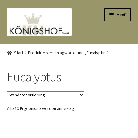
Zur
Zum
Menü
Navigation
Inhalt
springen
springen
Start
Start
Produkte verschlagwortet mit „Eucalyptus“
AGB
Eucalyptus
Anlässe
Datenauszug
Alle 13 Ergebnisse werden angezeigt
Datenschutzbelehrung
Echtheit von Bewertungen