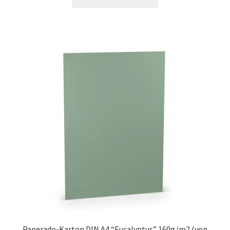
Paperado-Karton DIN A4 “Eucalyptus” 160g/m2 (von