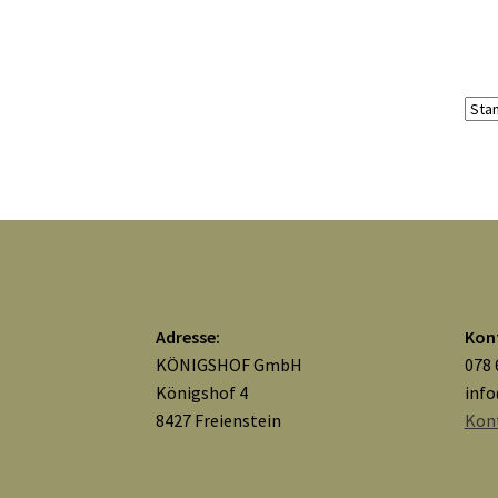
Adresse:
Kon
KÖNIGSHOF GmbH
078 
Königshof 4
inf
8427 Freienstein
Kon