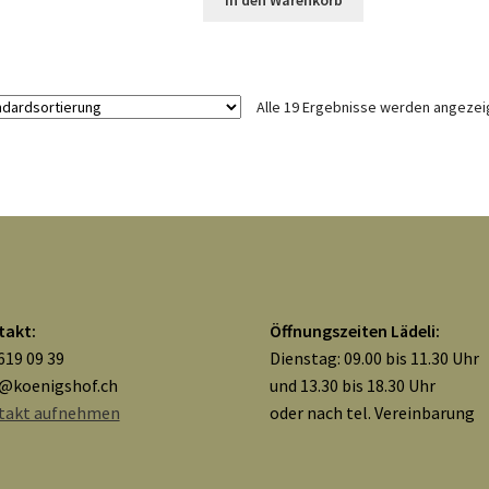
In den Warenkorb
Alle 19 Ergebnisse werden angezei
takt:
Öffnungszeiten Lädeli:
619 09 39
Dienstag: 09.00 bis 11.30 Uhr
o@koenigshof.ch
und 13.30 bis 18.30 Uhr
takt aufnehmen
oder nach tel. Vereinbarung