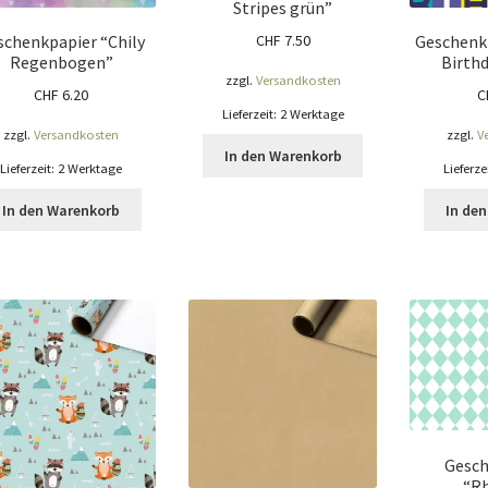
Stripes grün”
CHF
7.50
schenkpapier “Chily
Geschenk
Regenbogen”
Birthd
zzgl.
Versandkosten
CHF
6.20
C
Lieferzeit:
2 Werktage
zzgl.
Versandkosten
zzgl.
V
In den Warenkorb
Lieferzeit:
2 Werktage
Lieferze
In den Warenkorb
In de
Gesch
“R