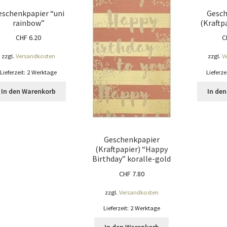
eschenkpapier “uni
Gesch
rainbow”
(Kraftp
CHF
6.20
C
zzgl.
Versandkosten
zzgl.
V
Lieferzeit:
2 Werktage
Lieferze
In den Warenkorb
In de
Geschenkpapier
(Kraftpapier) “Happy
Birthday” koralle-gold
CHF
7.80
zzgl.
Versandkosten
Lieferzeit:
2 Werktage