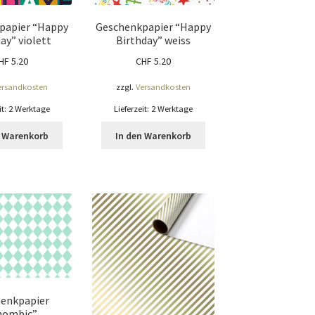
papier “Happy
Geschenkpapier “Happy
ay” violett
Birthday” weiss
HF
5.20
CHF
5.20
ersandkosten
zzgl.
Versandkosten
it:
2 Werktage
Lieferzeit:
2 Werktage
n Warenkorb
In den Warenkorb
enkpapier
hombic”