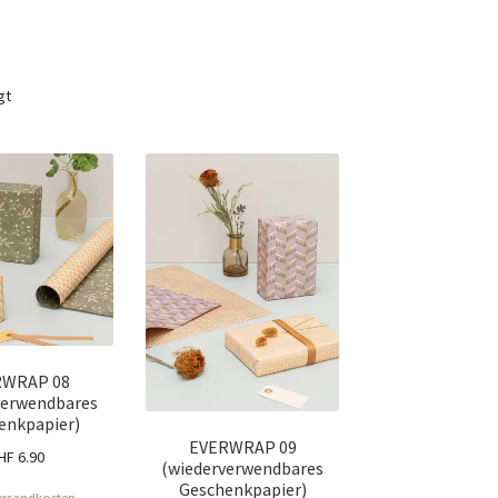
gt
RWRAP 08
verwendbares
enkpapier)
EVERWRAP 09
HF
6.90
(wiederverwendbares
Geschenkpapier)
ersandkosten