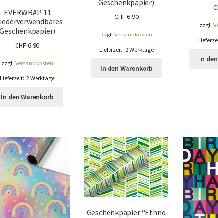
Geschenkpapier)
C
EVERWRAP 11
CHF
6.90
iederverwendbares
zzgl.
V
Geschenkpapier)
zzgl.
Versandkosten
Lieferze
CHF
6.90
Lieferzeit:
2 Werktage
In de
zzgl.
Versandkosten
In den Warenkorb
Lieferzeit:
2 Werktage
In den Warenkorb
Geschenkpapier “Ethno