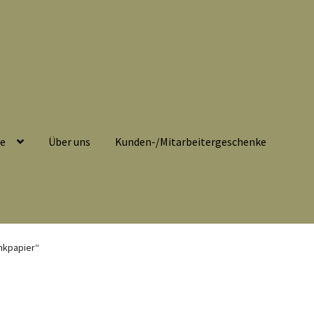
se
Über uns
Kunden-/Mitarbeitergeschenke
belehrung
Echtheit von Bewertungen
Impressum
Kasse
nkpapier“
eitergeschenke
Löschanfrage
Ladies-Night
Mein Konto
Nähtag