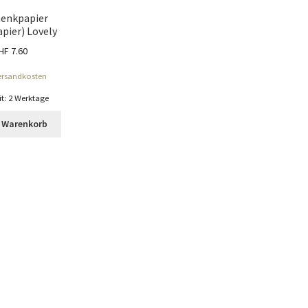
enkpapier
apier) Lovely
HF
7.60
ersandkosten
it:
2 Werktage
n Warenkorb