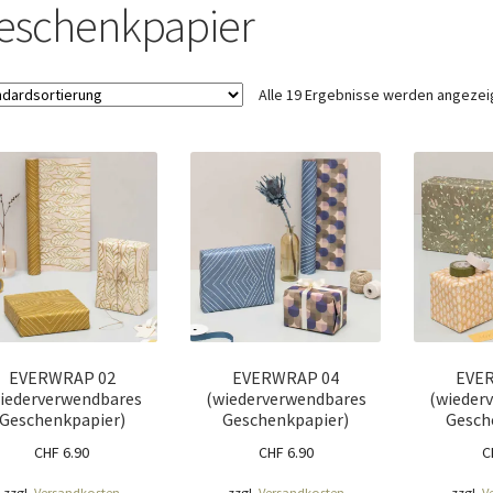
ÖNIGSHOF
Über uns
Versandarten
Warenkorb
Widerrufsbelehrung
eschenkpapier
Alle 19 Ergebnisse werden angezei
EVERWRAP 02
EVERWRAP 04
EVE
iederverwendbares
(wiederverwendbares
(wieder
Geschenkpapier)
Geschenkpapier)
Gesch
CHF
6.90
CHF
6.90
C
zzgl.
Versandkosten
zzgl.
Versandkosten
zzgl.
V