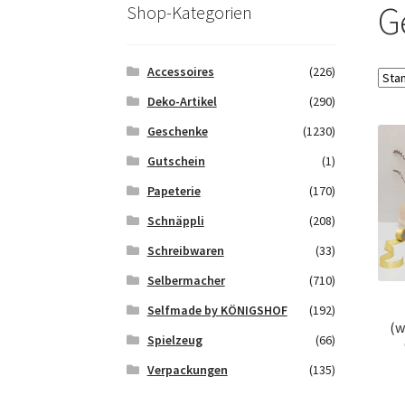
Saferpay Checkout
Shop
Twint – QR-Code K
G
Shop-Kategorien
Zahlungsarten
Galerie
Accessoires
(226)
Deko-Artikel
(290)
Geschenke
(1230)
Gutschein
(1)
Papeterie
(170)
Schnäppli
(208)
Schreibwaren
(33)
Selbermacher
(710)
Selfmade by KÖNIGSHOF
(192)
(w
Spielzeug
(66)
Verpackungen
(135)