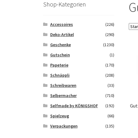
Saferpay Checkout
Shop
Twint – QR-Code K
G
Shop-Kategorien
Zahlungsarten
Galerie
Accessoires
(226)
Deko-Artikel
(290)
Geschenke
(1230)
Gutschein
(1)
Papeterie
(170)
Schnäppli
(208)
Schreibwaren
(33)
Selbermacher
(710)
Gut
Selfmade by KÖNIGSHOF
(192)
Spielzeug
(66)
Verpackungen
(135)