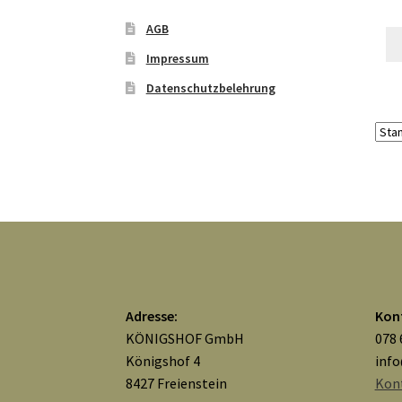
AGB
Impressum
Datenschutzbelehrung
Adresse:
Kon
KÖNIGSHOF GmbH
078 
Königshof 4
inf
8427 Freienstein
Kon