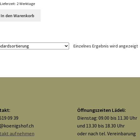
Lieferzeit:
2 Werktage
In den Warenkorb
Einzelnes Ergebnis wird angezeigt
takt:
Öffnungszeiten Lädeli:
619 09 39
Dienstag: 09.00 bis 11.30 Uhr
o@koenigshof.ch
und 13.30 bis 18.30 Uhr
takt aufnehmen
oder nach tel. Vereinbarung