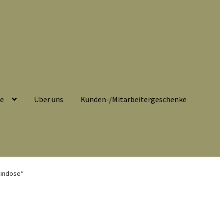
se
Über uns
Kunden-/Mitarbeitergeschenke
belehrung
Echtheit von Bewertungen
Impressum
Kasse
eindose“
eitergeschenke
Löschanfrage
Ladies-Night
Mein Konto
Nähtag