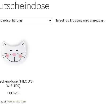
ÖNIGSHOF
Über uns
Versandarten
Warenkorb
Widerrufsbelehrung
utscheindose
Einzelnes Ergebnis wird angezeigt
scheindose (FILOU’S
WISHES)
CHF
9.50
zzgl.
Versandkosten