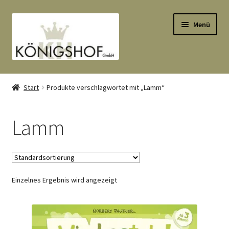
Zur
Zum
Menü
Navigation
Inhalt
springen
springen
Start
Start
Produkte verschlagwortet mit „Lamm“
AGB
Lamm
Anlässe
Datenauszug
Einzelnes Ergebnis wird angezeigt
Datenschutzbelehrung
Echtheit von Bewertungen