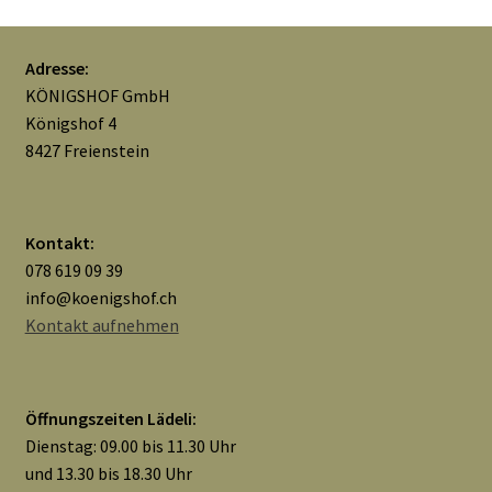
Widerrufsbelehrung
Adresse:
Zahlungsarten
KÖNIGSHOF GmbH
Königshof 4
Galerie
8427 Freienstein
Kontakt:
078 619 09 39
info@koenigshof.ch
Kontakt aufnehmen
Öffnungszeiten Lädeli:
Dienstag: 09.00 bis 11.30 Uhr
und 13.30 bis 18.30 Uhr