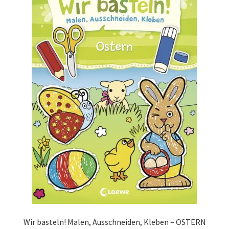
Impressum
Kasse
KÖNIGSHOF-Lädeli
Kontakt
Kontaktdaten
Kontaktformular
Kunden-/Mitarbeitergeschenke
Löschanfrage
Wir basteln! Malen, Ausschneiden, Kleben – OSTERN
Ladies-Night