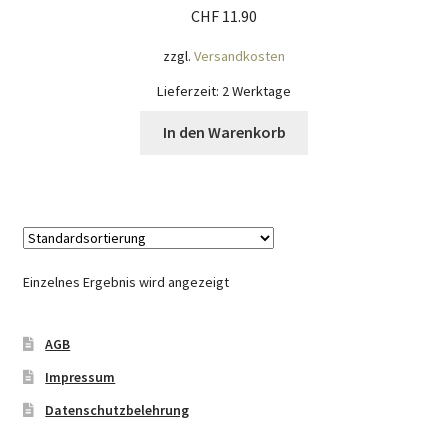
CHF
11.90
Mein Konto
zzgl.
Versandkosten
Lieferzeit:
2 Werktage
Nähtag
In den Warenkorb
Saferpay Checkout
Shop
Twint – QR-Code KÖNIGSHOF
Einzelnes Ergebnis wird angezeigt
Über uns
AGB
Versandarten
Impressum
Datenschutzbelehrung
Warenkorb