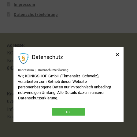
Impressum
Impressum
Datenschutzbelehrung
Kasse
KÖNIGSHOF-Lädeli
Adresse:
Kontakt
KÖNIGSHOF GmbH
Datenschutz
Königshof 4
8427 Freienstein
Kontaktdaten
Impressum
|
Datenschutzerklärung
Wir, KÖNIGSHOF GmbH (Firmensitz: Schweiz),
verarbeiten zum Betrieb dieser Website
Kontaktformular
personenbezogene Daten nur im technisch unbedingt
notwendigen Umfang. Alle Details dazu in unserer
Kontakt:
Datenschutzerklärung.
Kunden-/Mitarbeitergeschenke
078 619 09 39
info@koenigshof.ch
OK
Kontakt aufnehmen
Löschanfrage
Ladies-Night