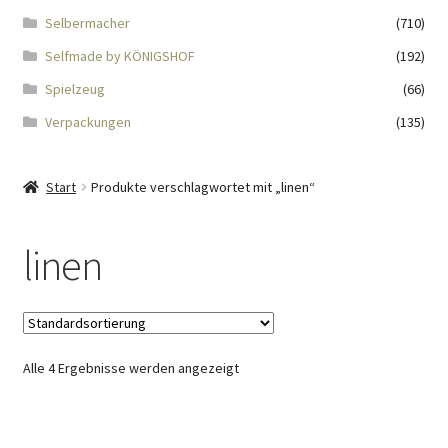
Impressum
Selbermacher
(710)
Selfmade by KÖNIGSHOF
(192)
Kasse
Spielzeug
(66)
KÖNIGSHOF-Lädeli
Verpackungen
(135)
Kontakt
Start
Produkte verschlagwortet mit „linen“
Kontaktdaten
linen
Kontaktformular
Kunden-/Mitarbeitergeschenke
Alle 4 Ergebnisse werden angezeigt
Löschanfrage
Ladies-Night