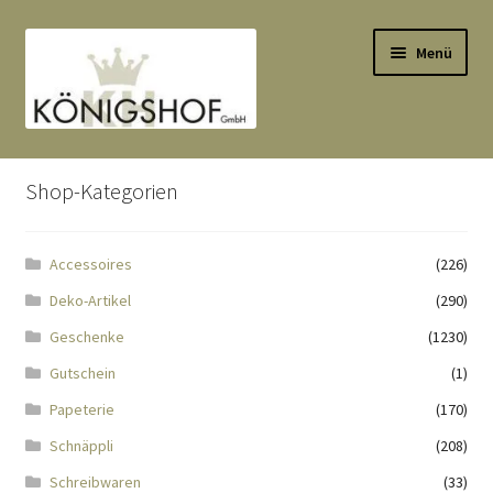
Zur
Zum
Menü
Navigation
Inhalt
springen
springen
Start
Shop-Kategorien
AGB
Accessoires
(226)
Anlässe
Deko-Artikel
(290)
Datenauszug
Geschenke
(1230)
Gutschein
(1)
Datenschutzbelehrung
Papeterie
(170)
Schnäppli
(208)
Echtheit von Bewertungen
Schreibwaren
(33)