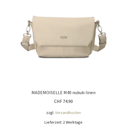
Mein Konto
Nähtag
Saferpay Checkout
Shop
Twint – QR-Code KÖNIGSHOF
Über uns
MADEMOISELLE M40 nubuk-linen
CHF
74.90
Versandarten
zzgl.
Versandkosten
Warenkorb
Lieferzeit:
2 Werktage