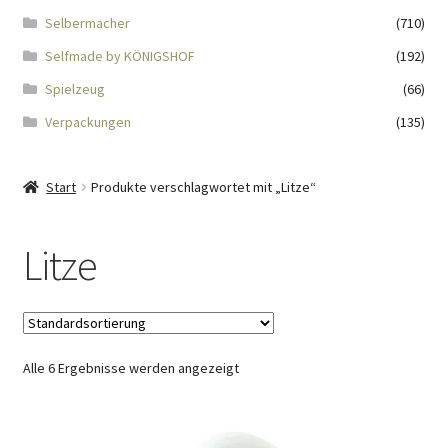
Impressum
Selbermacher
(710)
Selfmade by KÖNIGSHOF
(192)
Kasse
Spielzeug
(66)
KÖNIGSHOF-Lädeli
Verpackungen
(135)
Kontakt
Start
Produkte verschlagwortet mit „Litze“
Kontaktdaten
Litze
Kontaktformular
Kunden-/Mitarbeitergeschenke
Alle 6 Ergebnisse werden angezeigt
Löschanfrage
Ladies-Night