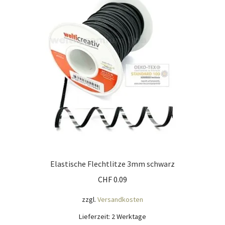
Mein Konto
Nähtag
Saferpay Checkout
Shop
Twint – QR-Code KÖNIGSHOF
Über uns
Elastische Flechtlitze 3mm schwarz
CHF
0.09
Versandarten
zzgl.
Versandkosten
Warenkorb
Lieferzeit:
2 Werktage