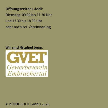
Öffnungszeiten Lädeli:
Dienstag: 09.00 bis 11.30 Uhr
und 13.30 bis 18.30 Uhr
oder nach tel. Vereinbarung
Wir sind Mitglied beim:
© KÖNIGSHOF GmbH 2026