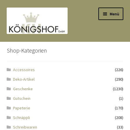
Zur
Zum
Menü
Navigation
Inhalt
springen
springen
Start
Shop-Kategorien
AGB
Accessoires
(226)
Anlässe
Deko-Artikel
(290)
Datenauszug
Geschenke
(1230)
Gutschein
(1)
Datenschutzbelehrung
Papeterie
(170)
Schnäppli
(208)
Echtheit von Bewertungen
Schreibwaren
(33)