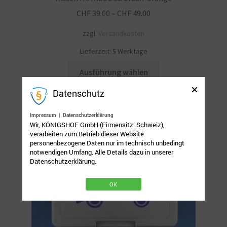
Widerrufsbelehrung
CHF
39.00
–
CHF
49.00
zzgl.
Versandkosten
Zahlungsarten
Lieferzeit:
5 Werktage
Galerie
Dieses
Ausführung wählen
Produkt
Datenschutz
weist
mehrere
Impressum
|
Datenschutzerklärung
Varianten
Wir, KÖNIGSHOF GmbH (Firmensitz: Schweiz),
auf.
verarbeiten zum Betrieb dieser Website
Die
personenbezogene Daten nur im technisch unbedingt
notwendigen Umfang. Alle Details dazu in unserer
Optionen
Datenschutzerklärung.
können
auf
OK
der
Produktseite
gewählt