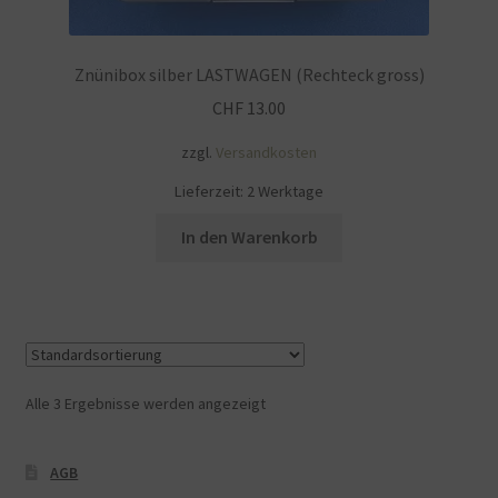
werden
Znünibox silber LASTWAGEN (Rechteck gross)
CHF
13.00
zzgl.
Versandkosten
Lieferzeit:
2 Werktage
In den Warenkorb
Alle 3 Ergebnisse werden angezeigt
AGB