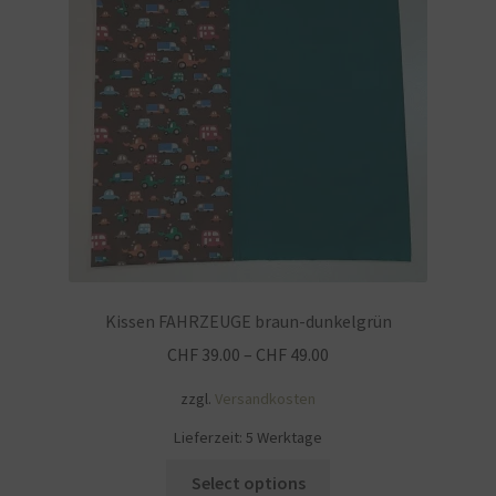
Impressum
Kasse
KÖNIGSHOF-Lädeli
Kontakt
Kontaktdaten
Kontaktformular
Kissen FAHRZEUGE braun-dunkelgrün
CHF
39.00
–
CHF
49.00
Kunden-/Mitarbeitergeschenke
zzgl.
Versandkosten
Löschanfrage
Lieferzeit:
5 Werktage
Dieses
Select options
Ladies-Night