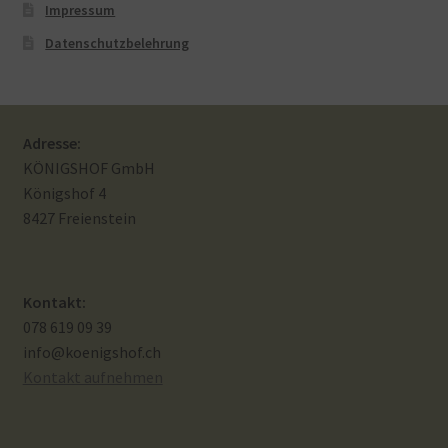
Impressum
Datenschutzbelehrung
Adresse:
KÖNIGSHOF GmbH
Königshof 4
8427 Freienstein
Kontakt:
078 619 09 39
info@koenigshof.ch
Kontakt aufnehmen