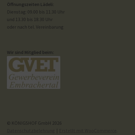
Öffnungszeiten Lädeli:
Dienstag: 09.00 bis 11.30 Uhr
und 13.30 bis 18.30 Uhr
oder nach tel. Vereinbarung
Wir sind Mitglied beim:
© KÖNIGSHOF GmbH 2026
Datenschutzbelehrung
Erstellt mit WooCommerce
.