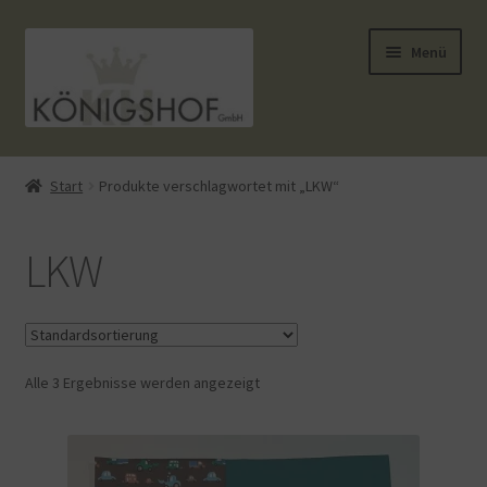
Zur
Zum
Menü
Navigation
Inhalt
springen
springen
Start
Start
Produkte verschlagwortet mit „LKW“
AGB
LKW
Anlässe
Datenauszug
Alle 3 Ergebnisse werden angezeigt
Datenschutzbelehrung
Echtheit von Bewertungen