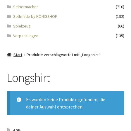
Impressum
Selbermacher
(710)
Selfmade by KÖNIGSHOF
(192)
Kasse
Spielzeug
(66)
KÖNIGSHOF-Lädeli
Verpackungen
(135)
Kontakt
Start
Produkte verschlagwortet mit „Longshirt“
Kontaktdaten
Longshirt
Kontaktformular
Kunden-/Mitarbeitergeschenke
Es wurden keine Produkte gefunden, die
deiner Auswahl entsprechen.
Löschanfrage
Ladies-Night
AGB