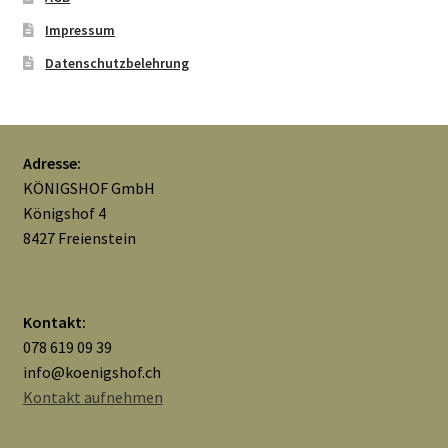
Impressum
Mein Konto
Datenschutzbelehrung
Nähtag
Saferpay Checkout
Adresse:
KÖNIGSHOF GmbH
Shop
Königshof 4
8427 Freienstein
Twint – QR-Code KÖNIGSHOF
Über uns
Kontakt:
078 619 09 39
Versandarten
info@koenigshof.ch
Kontakt aufnehmen
Warenkorb