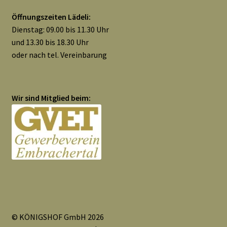
Widerrufsbelehrung
Öffnungszeiten Lädeli:
Dienstag: 09.00 bis 11.30 Uhr
Zahlungsarten
und 13.30 bis 18.30 Uhr
oder nach tel. Vereinbarung
Galerie
Wir sind Mitglied beim:
© KÖNIGSHOF GmbH 2026