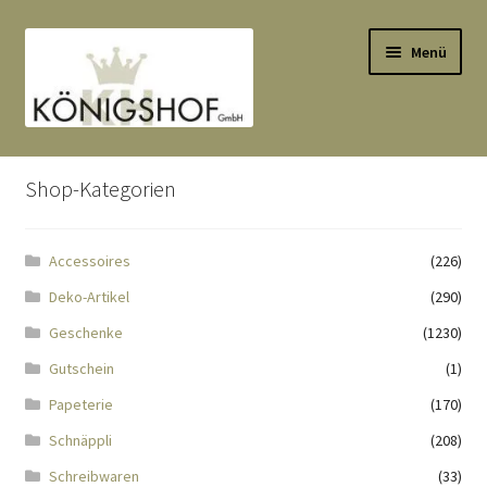
Zur
Zum
Menü
Navigation
Inhalt
springen
springen
Start
Shop-Kategorien
AGB
Accessoires
(226)
Anlässe
Deko-Artikel
(290)
Datenauszug
Geschenke
(1230)
Gutschein
(1)
Datenschutzbelehrung
Papeterie
(170)
Schnäppli
(208)
Echtheit von Bewertungen
Schreibwaren
(33)