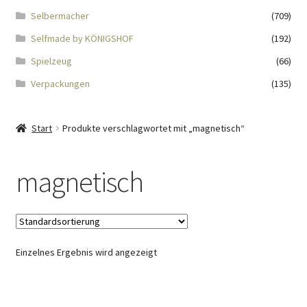
Impressum
Selbermacher
(709)
Selfmade by KÖNIGSHOF
(192)
Kasse
Spielzeug
(66)
KÖNIGSHOF-Lädeli
Verpackungen
(135)
Kontakt
Start
Produkte verschlagwortet mit „magnetisch“
Kontaktdaten
magnetisch
Kontaktformular
Kunden-/Mitarbeitergeschenke
Einzelnes Ergebnis wird angezeigt
Löschanfrage
Ladies-Night