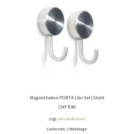
Mein Konto
Nähtag
Saferpay Checkout
Shop
Twint – QR-Code KÖNIGSHOF
Über uns
Magnethaken PORTA (2er Set) Stahl
CHF
9.90
Versandarten
zzgl.
Versandkosten
Warenkorb
Lieferzeit:
2 Werktage