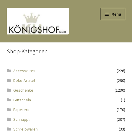
Zur
Zum
Menü
Navigation
Inhalt
springen
springen
Start
Shop-Kategorien
AGB
Accessoires
(226)
Anlässe
Deko-Artikel
(290)
Datenauszug
Geschenke
(1230)
Gutschein
(1)
Datenschutzbelehrung
Papeterie
(170)
Schnäppli
(207)
Echtheit von Bewertungen
Schreibwaren
(33)