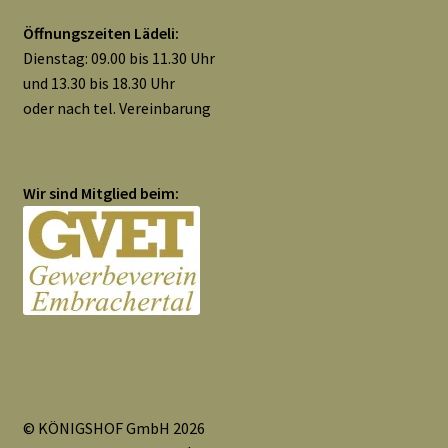
Widerrufsbelehrung
Öffnungszeiten Lädeli:
Dienstag: 09.00 bis 11.30 Uhr
Zahlungsarten
und 13.30 bis 18.30 Uhr
oder nach tel. Vereinbarung
Galerie
Wir sind Mitglied beim:
© KÖNIGSHOF GmbH 2026