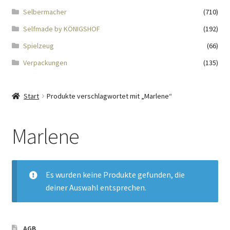
Impressum
Selbermacher
(710)
Selfmade by KÖNIGSHOF
(192)
Kasse
Spielzeug
(66)
KÖNIGSHOF-Lädeli
Verpackungen
(135)
Kontakt
Start
Produkte verschlagwortet mit „Marlene“
Kontaktdaten
Marlene
Kontaktformular
Kunden-/Mitarbeitergeschenke
Es wurden keine Produkte gefunden, die
deiner Auswahl entsprechen.
Löschanfrage
Ladies-Night
AGB