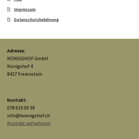
Impressum
Mein Konto
Datenschutzbelehrung
Nähtag
Saferpay Checkout
Adresse:
KÖNIGSHOF GmbH
Shop
Königshof 4
8427 Freienstein
Twint – QR-Code KÖNIGSHOF
Über uns
Kontakt:
078 619 09 39
Versandarten
info@koenigshof.ch
Kontakt aufnehmen
Warenkorb