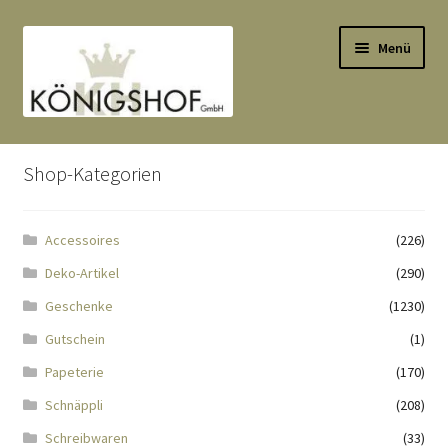
Zur
Zum
Menü
Navigation
Inhalt
springen
springen
Start
Shop-Kategorien
AGB
Accessoires
(226)
Anlässe
Deko-Artikel
(290)
Datenauszug
Geschenke
(1230)
Gutschein
(1)
Datenschutzbelehrung
Papeterie
(170)
Schnäppli
(208)
Echtheit von Bewertungen
Schreibwaren
(33)