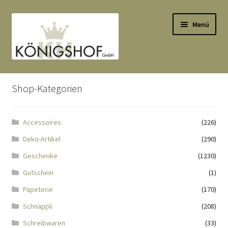
Zur
Zum
Menü
Navigation
Inhalt
springen
springen
Start
Shop-Kategorien
AGB
Accessoires
(226)
Anlässe
Deko-Artikel
(290)
Datenauszug
Geschenke
(1230)
Gutschein
(1)
Datenschutzbelehrung
Papeterie
(170)
Schnäppli
(208)
Echtheit von Bewertungen
Schreibwaren
(33)