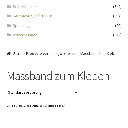
Impressum
Selbermacher
(710)
Selfmade by KÖNIGSHOF
(192)
Kasse
Spielzeug
(66)
KÖNIGSHOF-Lädeli
Verpackungen
(135)
Kontakt
Start
Produkte verschlagwortet mit „Massband zum Kleben“
Kontaktdaten
Massband zum Kleben
Kontaktformular
Kunden-/Mitarbeitergeschenke
Einzelnes Ergebnis wird angezeigt
Löschanfrage
Ladies-Night