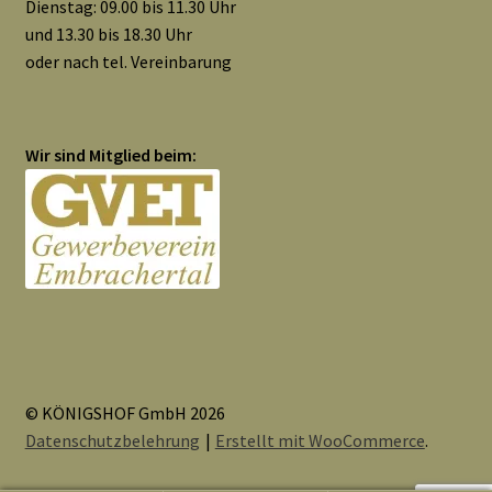
Dienstag: 09.00 bis 11.30 Uhr
und 13.30 bis 18.30 Uhr
oder nach tel. Vereinbarung
Wir sind Mitglied beim:
© KÖNIGSHOF GmbH 2026
Datenschutzbelehrung
Erstellt mit WooCommerce
.