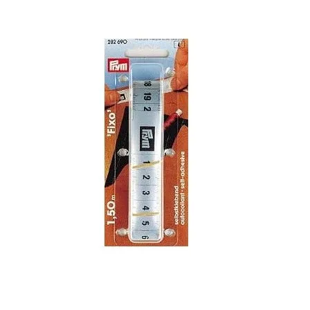
Mein Konto
Nähtag
Saferpay Checkout
Shop
Twint – QR-Code KÖNIGSHOF
Über uns
Versandarten
Warenkorb