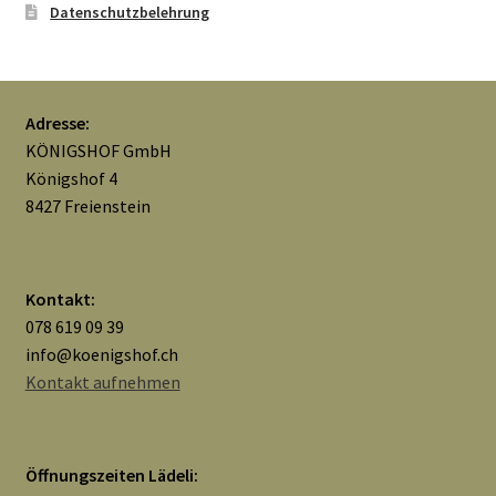
Datenschutzbelehrung
Adresse:
KÖNIGSHOF GmbH
Königshof 4
8427 Freienstein
Kontakt:
078 619 09 39
info@koenigshof.ch
Kontakt aufnehmen
Öffnungszeiten Lädeli: