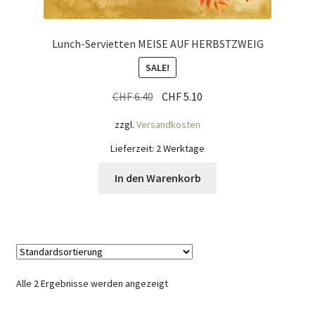
Widerrufsbelehrung
Lunch-Servietten MEISE AUF HERBSTZWEIG
Zahlungsarten
SALE!
Galerie
Ursprünglicher
Aktueller
CHF
6.40
CHF
5.10
Preis
Preis
zzgl.
Versandkosten
war:
ist:
CHF 6.40
CHF 5.10.
Lieferzeit:
2 Werktage
In den Warenkorb
Alle 2 Ergebnisse werden angezeigt