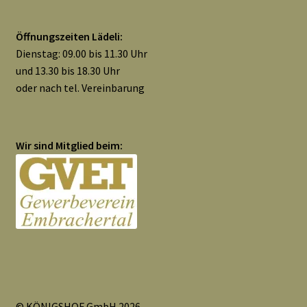
Öffnungszeiten Lädeli:
Dienstag: 09.00 bis 11.30 Uhr
und 13.30 bis 18.30 Uhr
oder nach tel. Vereinbarung
Wir sind Mitglied beim:
© KÖNIGSHOF GmbH 2026