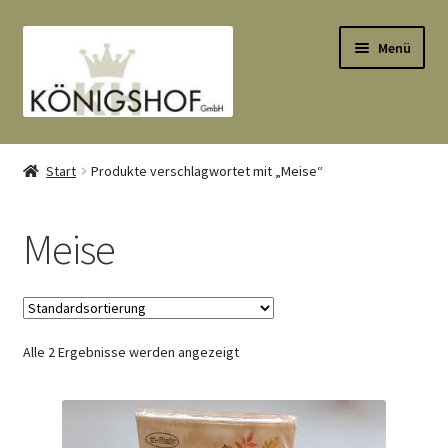
Zur
Zum
Menü
Navigation
Inhalt
springen
springen
Start
Start
Produkte verschlagwortet mit „Meise“
AGB
Meise
Anlässe
Datenauszug
Alle 2 Ergebnisse werden angezeigt
Datenschutzbelehrung
Echtheit von Bewertungen