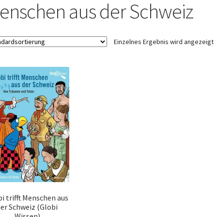
ÖNIGSHOF
Über uns
Versandarten
Warenkorb
Widerrufsbelehrung
enschen aus der Schweiz
Einzelnes Ergebnis wird angezeigt
i trifft Menschen aus
der Schweiz (Globi
Wissen)