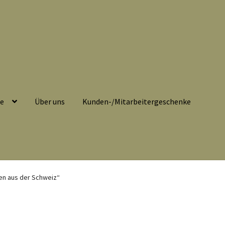
se
Über uns
Kunden-/Mitarbeitergeschenke
belehrung
Echtheit von Bewertungen
Impressum
Kasse
en aus der Schweiz“
eitergeschenke
Löschanfrage
Ladies-Night
Mein Konto
Nähtag