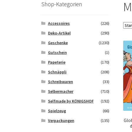
Saferpay Checkout
Shop
Twint – QR-Code K
M
Shop-Kategorien
Zahlungsarten
Galerie
Accessoires
(226)
Deko-Artikel
(290)
Geschenke
(1230)
Gutschein
(1)
Papeterie
(170)
Schnäppli
(208)
Schreibwaren
(33)
Selbermacher
(710)
Selfmade by KÖNIGSHOF
(192)
Spielzeug
(66)
Glob
Verpackungen
(135)