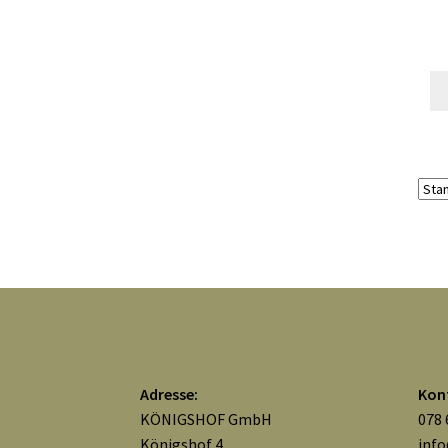
Adresse:
Kon
KÖNIGSHOF GmbH
078 
Königshof 4
inf