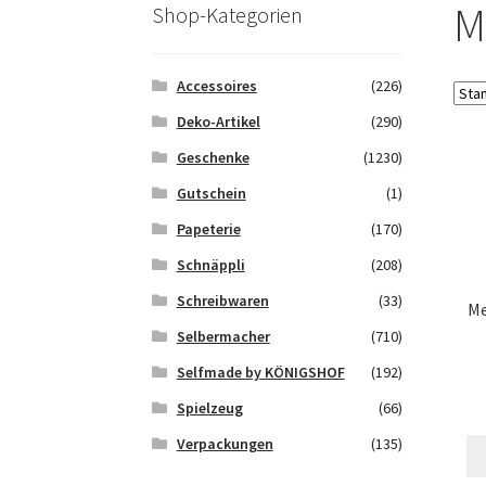
Saferpay Checkout
Shop
Twint – QR-Code K
M
Shop-Kategorien
Zahlungsarten
Galerie
Accessoires
(226)
Deko-Artikel
(290)
Geschenke
(1230)
Gutschein
(1)
Papeterie
(170)
Schnäppli
(208)
Schreibwaren
(33)
Me
Selbermacher
(710)
Selfmade by KÖNIGSHOF
(192)
Spielzeug
(66)
Verpackungen
(135)