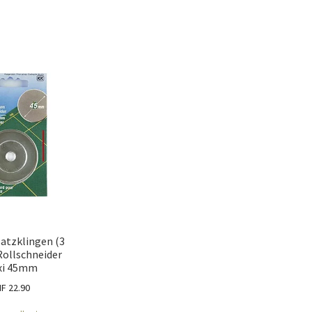
atzklingen (3
 Rollschneider
xi 45mm
HF
22.90