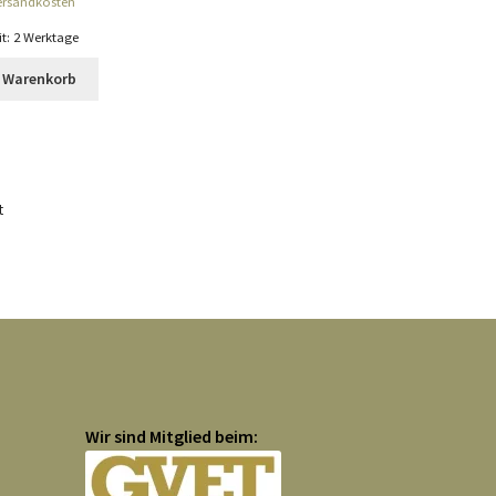
ersandkosten
it:
2 Werktage
n Warenkorb
t
Wir sind Mitglied beim: