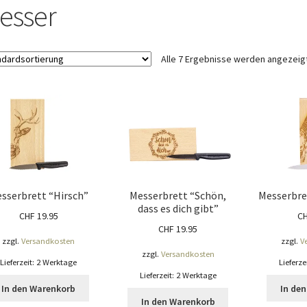
ÖNIGSHOF
Über uns
Versandarten
Warenkorb
Widerrufsbelehrung
esser
Alle 7 Ergebnisse werden angezeig
sserbrett “Hirsch”
Messerbrett “Schön,
Messerbre
dass es dich gibt”
CHF
19.95
C
CHF
19.95
zzgl.
Versandkosten
zzgl.
V
zzgl.
Versandkosten
Lieferzeit:
2 Werktage
Lieferze
Lieferzeit:
2 Werktage
In den Warenkorb
In de
In den Warenkorb