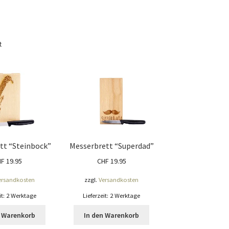
t
tt “Steinbock”
Messerbrett “Superdad”
HF
19.95
CHF
19.95
ersandkosten
zzgl.
Versandkosten
it:
2 Werktage
Lieferzeit:
2 Werktage
n Warenkorb
In den Warenkorb