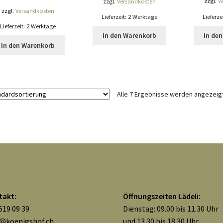
zzgl.
V
zzgl.
Versandkosten
zzgl.
Versandkosten
Lieferze
Lieferzeit:
2 Werktage
Lieferzeit:
2 Werktage
In de
In den Warenkorb
In den Warenkorb
Alle 7 Ergebnisse werden angezeig
takt:
Öffnungszeiten Lädeli:
619 09 39
Dienstag: 09.00 bis 11.30 Uhr
o@koenigshof.ch
und 13.30 bis 18.30 Uhr