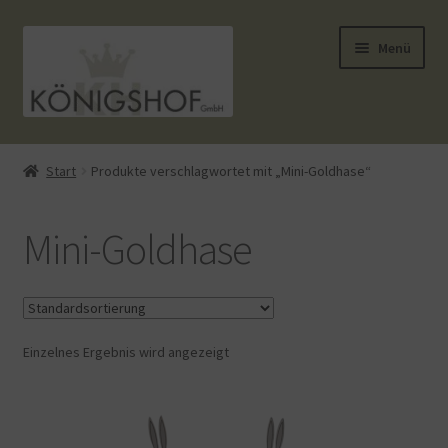
Zur
Zum
Menü
Navigation
Inhalt
springen
springen
Start
Start
Produkte verschlagwortet mit „Mini-Goldhase“
AGB
Mini-Goldhase
Anlässe
Datenauszug
Einzelnes Ergebnis wird angezeigt
Datenschutzbelehrung
Echtheit von Bewertungen