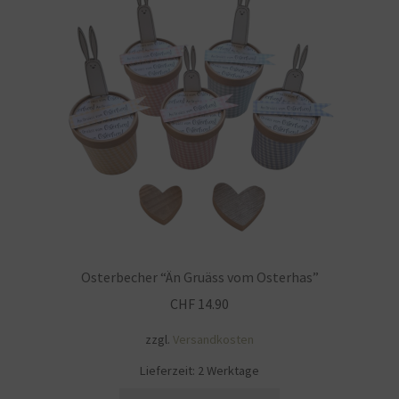
Impressum
Kasse
KÖNIGSHOF-Lädeli
Kontakt
Kontaktdaten
Kontaktformular
Osterbecher “Än Gruäss vom Osterhas”
Kunden-/Mitarbeitergeschenke
CHF
14.90
zzgl.
Versandkosten
Löschanfrage
Lieferzeit:
2 Werktage
Ladies-Night
Dieses