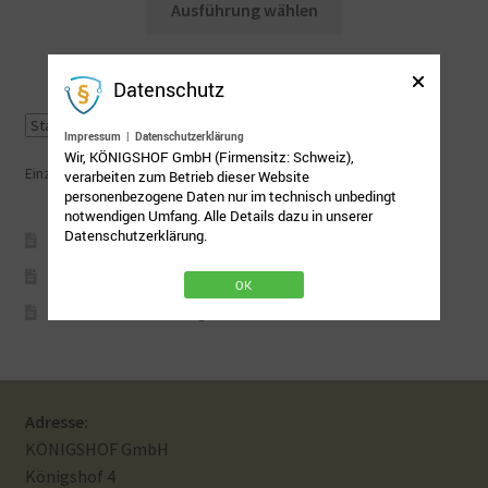
Ausführung wählen
Produkt
Mein Konto
weist
mehrere
Datenschutz
Nähtag
Varianten
auf.
Impressum
|
Datenschutzerklärung
Wir, KÖNIGSHOF GmbH (Firmensitz: Schweiz),
Saferpay Checkout
Die
Einzelnes Ergebnis wird angezeigt
verarbeiten zum Betrieb dieser Website
Optionen
personenbezogene Daten nur im technisch unbedingt
notwendigen Umfang. Alle Details dazu in unserer
können
Shop
Datenschutzerklärung.
AGB
auf
der
Twint – QR-Code KÖNIGSHOF
Impressum
OK
Produktseite
Datenschutzbelehrung
gewählt
Über uns
werden
Versandarten
Adresse:
KÖNIGSHOF GmbH
Warenkorb
Königshof 4