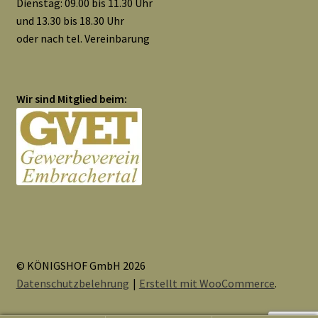
Dienstag: 09.00 bis 11.30 Uhr
und 13.30 bis 18.30 Uhr
oder nach tel. Vereinbarung
Wir sind Mitglied beim:
© KÖNIGSHOF GmbH 2026
Datenschutzbelehrung
Erstellt mit WooCommerce
.