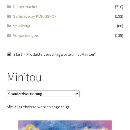
Impressum
Selbermacher
(710)
Selfmade by KÖNIGSHOF
(192)
Kasse
Spielzeug
(66)
KÖNIGSHOF-Lädeli
Verpackungen
(135)
Kontakt
Start
Produkte verschlagwortet mit „Minitou“
Kontaktdaten
Minitou
Kontaktformular
Kunden-/Mitarbeitergeschenke
Alle 2 Ergebnisse werden angezeigt
Löschanfrage
Ladies-Night