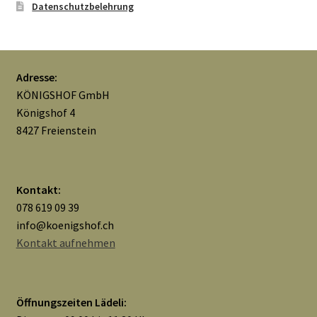
Datenschutzbelehrung
Adresse:
KÖNIGSHOF GmbH
Königshof 4
8427 Freienstein
Kontakt:
078 619 09 39
info@koenigshof.ch
Kontakt aufnehmen
Öffnungszeiten Lädeli: