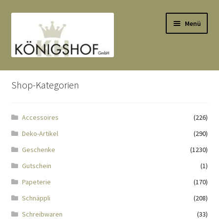
Zur
Zum
Menü
Navigation
Inhalt
springen
springen
Start
Shop-Kategorien
AGB
Accessoires
(226)
Anlässe
Deko-Artikel
(290)
Datenauszug
Geschenke
(1230)
Gutschein
(1)
Datenschutzbelehrung
Papeterie
(170)
Schnäppli
(208)
Echtheit von Bewertungen
Schreibwaren
(33)