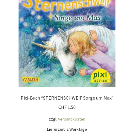
Mein Konto
Nähtag
Saferpay Checkout
Shop
Twint – QR-Code KÖNIGSHOF
Über uns
Pixi-Buch “STERNENSCHWEIF Sorge um Max”
CHF
1.50
Versandarten
zzgl.
Versandkosten
Warenkorb
Lieferzeit:
2 Werktage