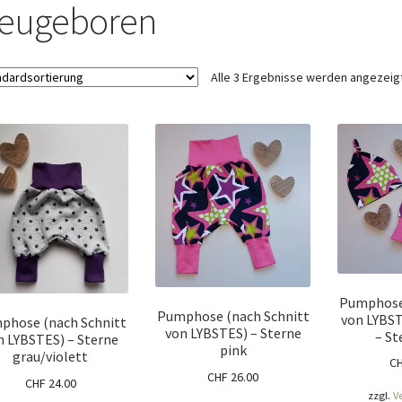
ÖNIGSHOF
Über uns
Versandarten
Warenkorb
Widerrufsbelehrung
eugeboren
Alle 3 Ergebnisse werden angezeig
Pumphose 
Pumphose (nach Schnitt
von LYBST
phose (nach Schnitt
von LYBSTES) – Sterne
– St
n LYBSTES) – Sterne
pink
grau/violett
C
CHF
26.00
CHF
24.00
zzgl.
V