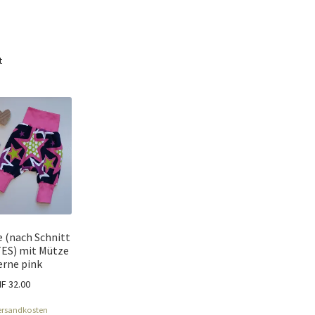
t
(nach Schnitt
ES) mit Mütze
erne pink
HF
32.00
ersandkosten