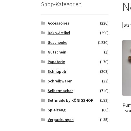
Saferpay Checkout
Shop
Twint – QR-Code K
N
Shop-Kategorien
Zahlungsarten
Galerie
Accessoires
(226)
Deko-Artikel
(290)
Geschenke
(1230)
Gutschein
(1)
Papeterie
(170)
Schnäppli
(208)
Schreibwaren
(33)
Selbermacher
(710)
Selfmade by KÖNIGSHOF
(192)
Pum
Spielzeug
(66)
vo
Verpackungen
(135)