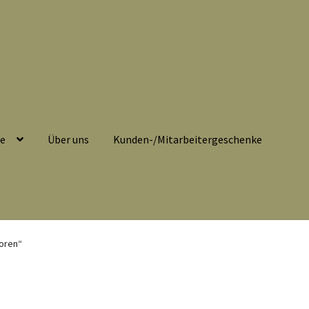
se
Über uns
Kunden-/Mitarbeitergeschenke
belehrung
Echtheit von Bewertungen
Impressum
Kasse
oren“
eitergeschenke
Löschanfrage
Ladies-Night
Mein Konto
Nähtag