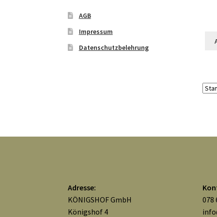
AGB
Impressum
Datenschutzbelehrung
Adresse:
Kon
KÖNIGSHOF GmbH
078 
Königshof 4
inf