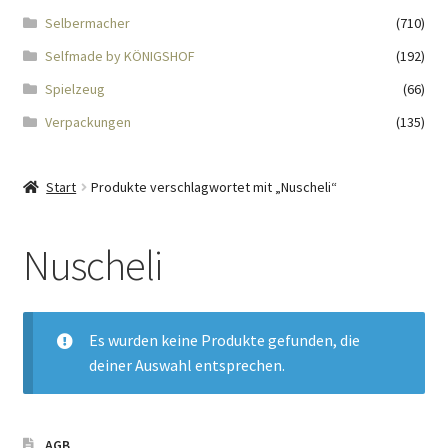
Impressum
Selbermacher
(710)
Selfmade by KÖNIGSHOF
(192)
Kasse
Spielzeug
(66)
KÖNIGSHOF-Lädeli
Verpackungen
(135)
Kontakt
Start
Produkte verschlagwortet mit „Nuscheli“
Kontaktdaten
Nuscheli
Kontaktformular
Kunden-/Mitarbeitergeschenke
Es wurden keine Produkte gefunden, die
deiner Auswahl entsprechen.
Löschanfrage
Ladies-Night
AGB