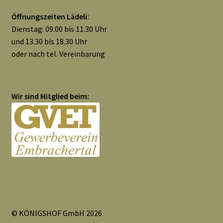
Widerrufsbelehrung
Öffnungszeiten Lädeli:
Dienstag: 09.00 bis 11.30 Uhr
Zahlungsarten
und 13.30 bis 18.30 Uhr
oder nach tel. Vereinbarung
Galerie
Wir sind Mitglied beim:
© KÖNIGSHOF GmbH 2026