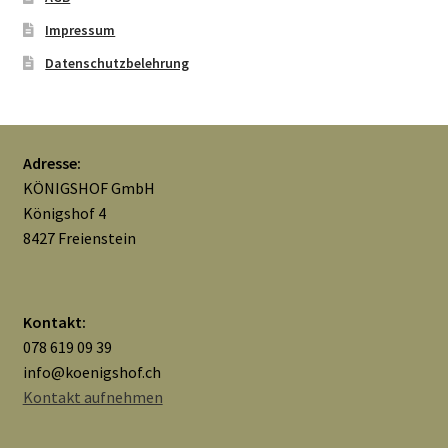
Impressum
Mein Konto
Datenschutzbelehrung
Nähtag
Saferpay Checkout
Adresse:
KÖNIGSHOF GmbH
Shop
Königshof 4
8427 Freienstein
Twint – QR-Code KÖNIGSHOF
Über uns
Kontakt:
078 619 09 39
Versandarten
info@koenigshof.ch
Kontakt aufnehmen
Warenkorb