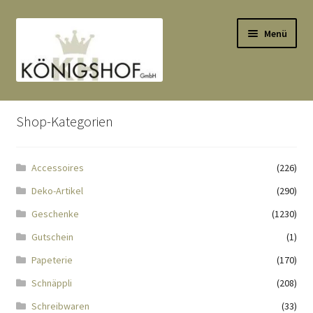
Zur
Zum
Menü
Navigation
Inhalt
springen
springen
Start
Shop-Kategorien
AGB
Accessoires
(226)
Anlässe
Deko-Artikel
(290)
Datenauszug
Geschenke
(1230)
Gutschein
(1)
Datenschutzbelehrung
Papeterie
(170)
Schnäppli
(208)
Echtheit von Bewertungen
Schreibwaren
(33)