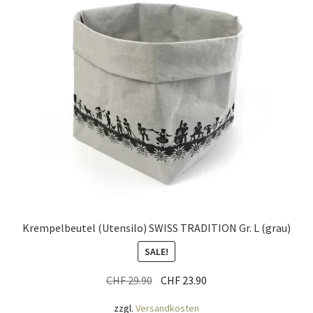
Mein Konto
Nähtag
Saferpay Checkout
Shop
Twint – QR-Code KÖNIGSHOF
Über uns
Krempelbeutel (Utensilo) SWISS TRADITION Gr. L (grau)
Versandarten
SALE!
Ursprünglicher
Aktueller
CHF
29.90
CHF
23.90
Warenkorb
Preis
Preis
zzgl.
Versandkosten