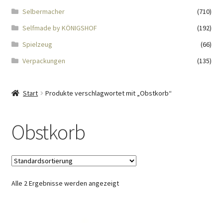
Impressum
Selbermacher
(710)
Selfmade by KÖNIGSHOF
(192)
Kasse
Spielzeug
(66)
KÖNIGSHOF-Lädeli
Verpackungen
(135)
Kontakt
Start
Produkte verschlagwortet mit „Obstkorb“
Kontaktdaten
Obstkorb
Kontaktformular
Kunden-/Mitarbeitergeschenke
Alle 2 Ergebnisse werden angezeigt
Löschanfrage
Ladies-Night