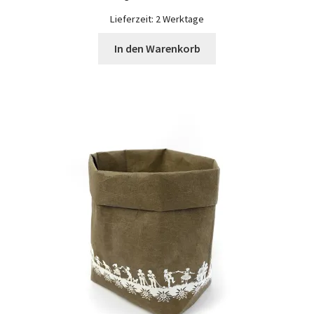
war:
ist:
Widerrufsbelehrung
CHF 29.90
CHF 23.90.
Lieferzeit:
2 Werktage
In den Warenkorb
Zahlungsarten
Galerie