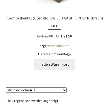
Krempelbeutel (Utensilo) SWISS TRADITION Gr. M (braun)
SALE!
Ursprünglicher
Aktueller
CHF
26.90
CHF
21.50
Preis
Preis
zzgl.
Versandkosten
war:
ist:
CHF 26.90
CHF 21.50.
Lieferzeit:
2 Werktage
In den Warenkorb
Alle 2 Ergebnisse werden angezeigt