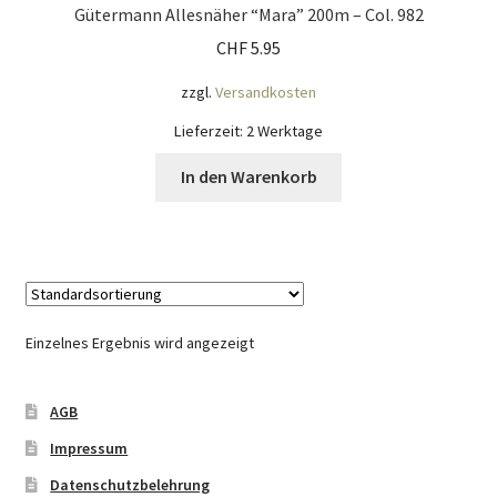
Gütermann Allesnäher “Mara” 200m – Col. 982
Mein Konto
CHF
5.95
zzgl.
Versandkosten
Nähtag
Lieferzeit:
2 Werktage
Saferpay Checkout
In den Warenkorb
Shop
Twint – QR-Code KÖNIGSHOF
Über uns
Einzelnes Ergebnis wird angezeigt
Versandarten
AGB
Impressum
Warenkorb
Datenschutzbelehrung