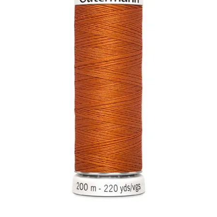
Impressum
Kasse
KÖNIGSHOF-Lädeli
Kontakt
Kontaktdaten
Kontaktformular
Kunden-/Mitarbeitergeschenke
Löschanfrage
Ladies-Night