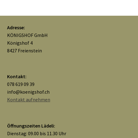
Widerrufsbelehrung
Zahlungsarten
Adresse:
KÖNIGSHOF GmbH
Galerie
Königshof 4
8427 Freienstein
Kontakt:
078 619 09 39
info@koenigshof.ch
Kontakt aufnehmen
Öffnungszeiten Lädeli:
Dienstag: 09.00 bis 11.30 Uhr