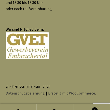
und 13.30 bis 18.30 Uhr
oder nach tel. Vereinbarung
Wir sind Mitglied beim:
© KÖNIGSHOF GmbH 2026
Datenschutzbelehrung
Erstellt mit WooCommerce
.