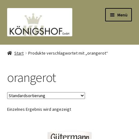
Zur
Zum
Menü
Navigation
Inhalt
springen
springen
Start
Start
Produkte verschlagwortet mit „orangerot“
AGB
orangerot
Anlässe
Datenauszug
Einzelnes Ergebnis wird angezeigt
Datenschutzbelehrung
Echtheit von Bewertungen