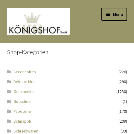
Zur
Zum
Menü
Navigation
Inhalt
springen
springen
Start
Shop-Kategorien
AGB
Accessoires
(226)
Anlässe
Deko-Artikel
(290)
Datenauszug
Geschenke
(1230)
Gutschein
(1)
Datenschutzbelehrung
Papeterie
(170)
Schnäppli
(208)
Echtheit von Bewertungen
Schreibwaren
(33)