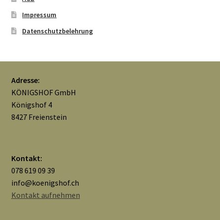
Impressum
Mein Konto
Datenschutzbelehrung
Nähtag
Saferpay Checkout
Adresse:
KÖNIGSHOF GmbH
Shop
Königshof 4
8427 Freienstein
Twint – QR-Code KÖNIGSHOF
Über uns
Kontakt:
078 619 09 39
Versandarten
info@koenigshof.ch
Kontakt aufnehmen
Warenkorb