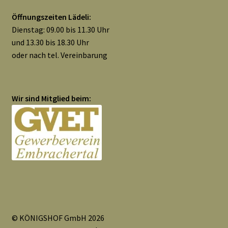
Widerrufsbelehrung
Öffnungszeiten Lädeli:
Dienstag: 09.00 bis 11.30 Uhr
Zahlungsarten
und 13.30 bis 18.30 Uhr
oder nach tel. Vereinbarung
Galerie
Wir sind Mitglied beim:
© KÖNIGSHOF GmbH 2026