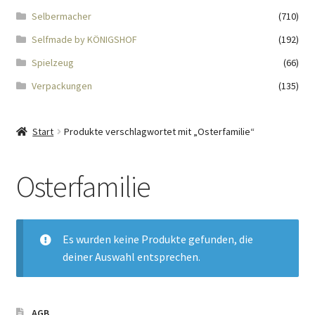
Impressum
Selbermacher
(710)
Selfmade by KÖNIGSHOF
(192)
Kasse
Spielzeug
(66)
KÖNIGSHOF-Lädeli
Verpackungen
(135)
Kontakt
Start
Produkte verschlagwortet mit „Osterfamilie“
Kontaktdaten
Osterfamilie
Kontaktformular
Kunden-/Mitarbeitergeschenke
Es wurden keine Produkte gefunden, die
deiner Auswahl entsprechen.
Löschanfrage
Ladies-Night
AGB