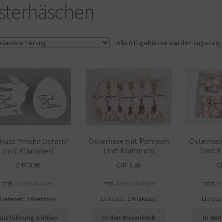
ÖNIGSHOF
Über uns
Versandarten
Warenkorb
Widerrufsbelehrung
sterhäschen
Alle 6 Ergebnisse werden angezeig
Osterhase mit Pompon
Osterhas
/ Hase “Frohe Ostern”
(mit Klammer)
(mit K
(mit Klammer)
CHF
3.60
C
CHF
0.90
zzgl.
Versandkosten
zzgl.
V
zzgl.
Versandkosten
Lieferzeit:
2 Werktage
Lieferze
Lieferzeit:
2 Werktage
Dieses
In den Warenkorb
In de
Ausführung wählen