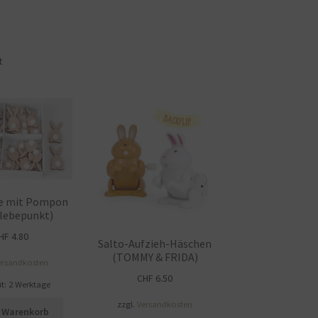
t
e mit Pompon
lebepunkt)
HF
4.80
Salto-Aufzieh-Häschen
(TOMMY & FRIDA)
ersandkosten
CHF
6.50
it:
2 Werktage
zzgl.
Versandkosten
n Warenkorb