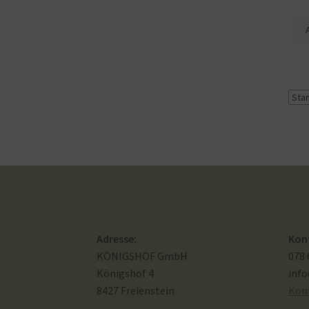
Adresse:
Kon
KÖNIGSHOF GmbH
078 
Königshof 4
inf
8427 Freienstein
Kon