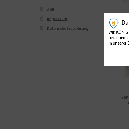
AGB
Impressum
Da
Datenschutzbelehrung
Wir, KÖNIG
personenbe
in unserer
Sei