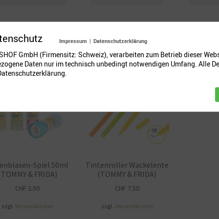
Produkt
weist
mehrere
Varianten
tenschutz
Impressum
|
Datenschutzerklärung
auf.
SHOF GmbH (Firmensitz: Schweiz), verarbeiten zum Betrieb dieser Webs
Die
zogene Daten nur im technisch unbedingt notwendigen Umfang. Alle De
Optionen
 Datenschutzerklärung.
können
auf
der
Produktseite
gewählt
werden
fenblasen-Spiel 50ml
Tintenroller Wackelente
(TOMMY & FRIDA)
(TOMMY & FRIDA)
CHF
2.50
CHF
7.50
zzgl.
Versandkosten
zzgl.
Versandkosten