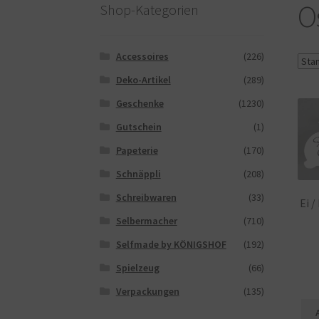
Saferpay Checkout
Shop
Twint – QR-Code K
O
Shop-Kategorien
Zahlungsarten
Galerie
Accessoires
(226)
Deko-Artikel
(289)
Geschenke
(1230)
Gutschein
(1)
Papeterie
(170)
Schnäppli
(208)
Schreibwaren
(33)
Ei 
Selbermacher
(710)
Selfmade by KÖNIGSHOF
(192)
Spielzeug
(66)
Verpackungen
(135)