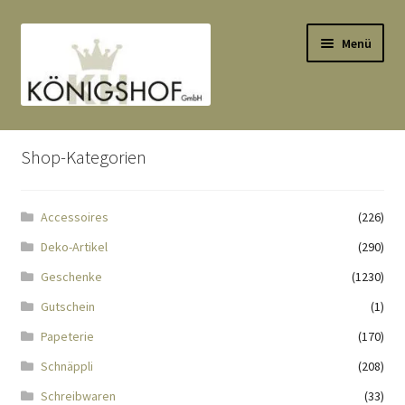
Zur
Zum
Menü
Navigation
Inhalt
springen
springen
Start
Shop-Kategorien
AGB
Accessoires
(226)
Anlässe
Deko-Artikel
(290)
Datenauszug
Geschenke
(1230)
Gutschein
(1)
Datenschutzbelehrung
Papeterie
(170)
Schnäppli
(208)
Echtheit von Bewertungen
Schreibwaren
(33)