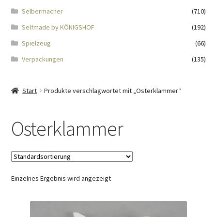
Impressum
Selbermacher
(710)
Selfmade by KÖNIGSHOF
(192)
Kasse
Spielzeug
(66)
KÖNIGSHOF-Lädeli
Verpackungen
(135)
Kontakt
Start
Produkte verschlagwortet mit „Osterklammer“
Kontaktdaten
Osterklammer
Kontaktformular
Kunden-/Mitarbeitergeschenke
Einzelnes Ergebnis wird angezeigt
Löschanfrage
Ladies-Night