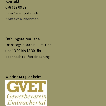
Kontakt:
078 619 09 39
info@koenigshof.ch
Kontakt aufnehmen
Öffnungszeiten Lädeli:
Dienstag: 09.00 bis 11.30 Uhr
und 13.30 bis 18.30 Uhr
oder nach tel. Vereinbarung
Wir sind Mitglied beim: