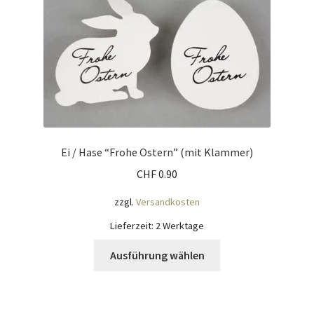
Mein Konto
Nähtag
Saferpay Checkout
Shop
Ei / Hase “Frohe Ostern” (mit Klammer)
CHF
0.90
Twint – QR-Code KÖNIGSHOF
zzgl.
Versandkosten
Über uns
Lieferzeit:
2 Werktage
Dieses
Versandarten
Ausführung wählen
Produkt
weist
Warenkorb
mehrere