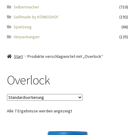
Impressum
Selbermacher
(710)
Selfmade by KÖNIGSHOF
(192)
Kasse
Spielzeug
(66)
KÖNIGSHOF-Lädeli
Verpackungen
(135)
Kontakt
Start
Produkte verschlagwortet mit „Overlock“
Kontaktdaten
Overlock
Kontaktformular
Kunden-/Mitarbeitergeschenke
Alle 7 Ergebnisse werden angezeigt
Löschanfrage
Ladies-Night