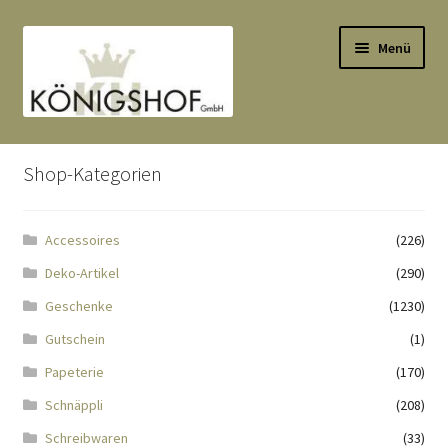
Zur
Zum
Menü
Navigation
Inhalt
springen
springen
Start
Shop-Kategorien
AGB
Accessoires
(226)
Anlässe
Deko-Artikel
(290)
Datenauszug
Geschenke
(1230)
Gutschein
(1)
Datenschutzbelehrung
Papeterie
(170)
Schnäppli
(208)
Echtheit von Bewertungen
Schreibwaren
(33)