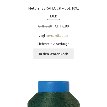
Widerrufsbelehrung
Mettler SERAFLOCK – Col. 1091
SALE!
Zahlungsarten
Ursprünglicher
Aktueller
CHF
9.10
CHF
6.80
Galerie
Preis
Preis
zzgl.
Versandkosten
war:
ist:
CHF 9.10
CHF 6.80.
Lieferzeit:
2 Werktage
In den Warenkorb