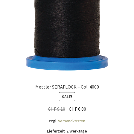
Mettler SERAFLOCK – Col. 4000
SALE!
Ursprünglicher
Aktueller
CHF
9.10
CHF
6.80
Preis
Preis
zzgl.
Versandkosten
war:
ist:
CHF 9.10
CHF 6.80.
Lieferzeit:
2 Werktage