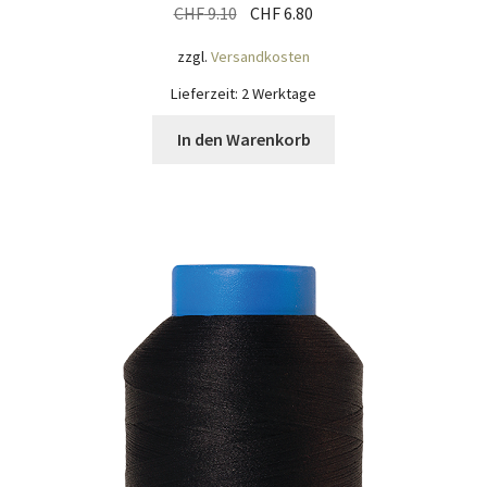
Ursprünglicher
Aktueller
CHF
9.10
CHF
6.80
Preis
Preis
zzgl.
Versandkosten
war:
ist:
CHF 9.10
CHF 6.80.
Lieferzeit:
2 Werktage
In den Warenkorb