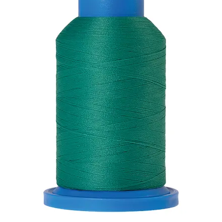
Mein Konto
Nähtag
Saferpay Checkout
Shop
Twint – QR-Code KÖNIGSHOF
Über uns
Versandarten
Warenkorb