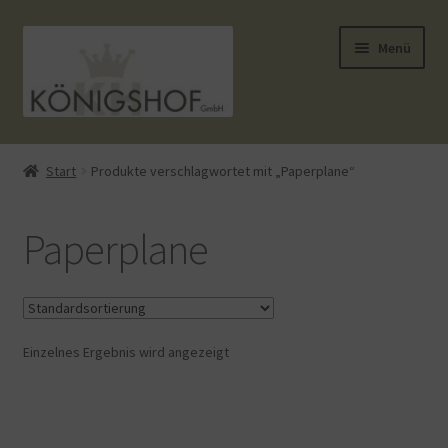
Zur
Zum
Menü
Navigation
Inhalt
springen
springen
Start
Start
Produkte verschlagwortet mit „Paperplane“
AGB
Paperplane
Anlässe
Datenauszug
Einzelnes Ergebnis wird angezeigt
Datenschutzbelehrung
Echtheit von Bewertungen