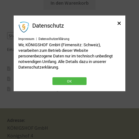
In den Warenkorb
Mein Konto
Datenschutz
Nähtag
Impressum
|
Datenschutzerklärung
Wir, KÖNIGSHOF GmbH (Firmensitz: Schweiz),
Saferpay Checkout
Einzelnes Ergebnis wird angezeigt
verarbeiten zum Betrieb dieser Website
personenbezogene Daten nur im technisch unbedingt
notwendigen Umfang. Alle Details dazu in unserer
Shop
Datenschutzerklärung.
AGB
Twint – QR-Code KÖNIGSHOF
Impressum
OK
Datenschutzbelehrung
Über uns
Versandarten
Adresse:
KÖNIGSHOF GmbH
Warenkorb
Königshof 4