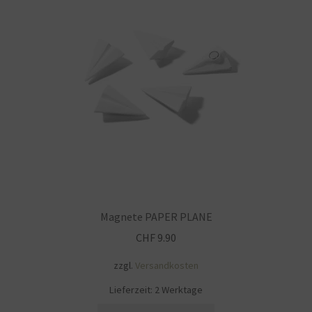
Impressum
Kasse
KÖNIGSHOF-Lädeli
Kontakt
Kontaktdaten
Kontaktformular
Magnete PAPER PLANE
Kunden-/Mitarbeitergeschenke
CHF
9.90
zzgl.
Versandkosten
Löschanfrage
Lieferzeit:
2 Werktage
Ladies-Night