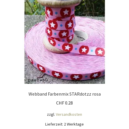
Mein Konto
Nähtag
Saferpay Checkout
Shop
Twint – QR-Code KÖNIGSHOF
Über uns
Webband Farbenmix STARdotzz rosa
CHF
0.28
Versandarten
zzgl.
Versandkosten
Warenkorb
Lieferzeit:
2 Werktage