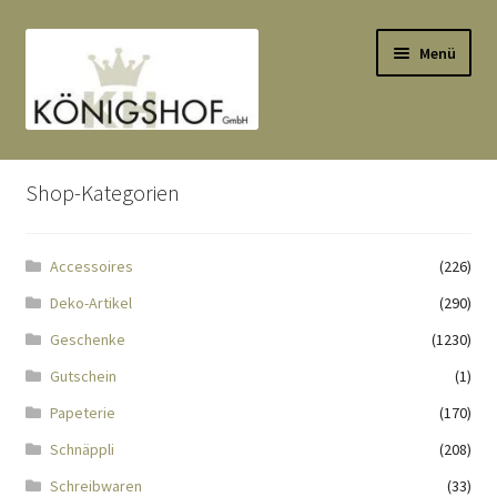
Zur
Zum
Menü
Navigation
Inhalt
springen
springen
Start
Shop-Kategorien
AGB
Accessoires
(226)
Anlässe
Deko-Artikel
(290)
Datenauszug
Geschenke
(1230)
Gutschein
(1)
Datenschutzbelehrung
Papeterie
(170)
Schnäppli
(208)
Echtheit von Bewertungen
Schreibwaren
(33)