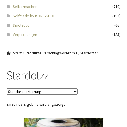
Impressum
Selbermacher
(710)
Selfmade by KÖNIGSHOF
(192)
Kasse
Spielzeug
(66)
KÖNIGSHOF-Lädeli
Verpackungen
(135)
Kontakt
Start
Produkte verschlagwortet mit „Stardotzz“
Kontaktdaten
Stardotzz
Kontaktformular
Kunden-/Mitarbeitergeschenke
Einzelnes Ergebnis wird angezeigt
Löschanfrage
Ladies-Night