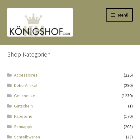
Zur
Zum
Menü
Navigation
Inhalt
springen
springen
Start
Shop-Kategorien
AGB
Accessoires
(226)
Anlässe
Deko-Artikel
(290)
Datenauszug
Geschenke
(1230)
Gutschein
(1)
Datenschutzbelehrung
Papeterie
(170)
Schnäppli
(208)
Echtheit von Bewertungen
Schreibwaren
(33)