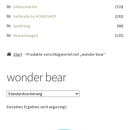
Impressum
Selbermacher
(710)
Selfmade by KÖNIGSHOF
(192)
Kasse
Spielzeug
(66)
KÖNIGSHOF-Lädeli
Verpackungen
(135)
Kontakt
Start
Produkte verschlagwortet mit „wonder bear“
Kontaktdaten
wonder bear
Kontaktformular
Kunden-/Mitarbeitergeschenke
Einzelnes Ergebnis wird angezeigt
Löschanfrage
Ladies-Night