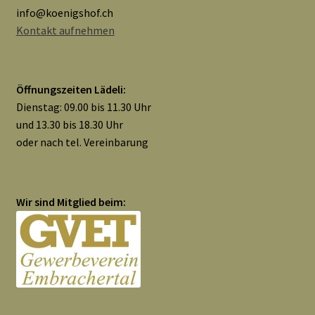
info@koenigshof.ch
Kontakt aufnehmen
Öffnungszeiten Lädeli:
Dienstag: 09.00 bis 11.30 Uhr
und 13.30 bis 18.30 Uhr
oder nach tel. Vereinbarung
Wir sind Mitglied beim: