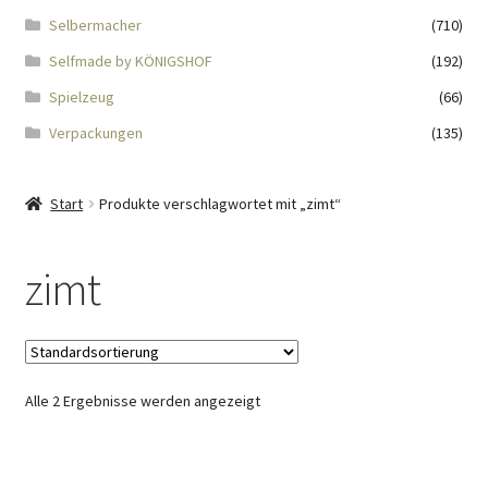
Impressum
Selbermacher
(710)
Selfmade by KÖNIGSHOF
(192)
Kasse
Spielzeug
(66)
KÖNIGSHOF-Lädeli
Verpackungen
(135)
Kontakt
Start
Produkte verschlagwortet mit „zimt“
Kontaktdaten
zimt
Kontaktformular
Kunden-/Mitarbeitergeschenke
Alle 2 Ergebnisse werden angezeigt
Löschanfrage
Ladies-Night