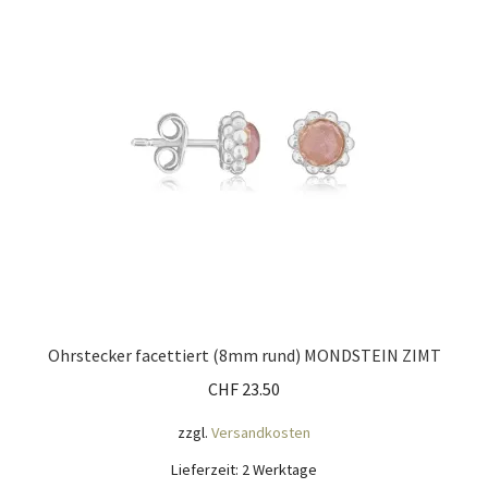
Mein Konto
Nähtag
Saferpay Checkout
Shop
Twint – QR-Code KÖNIGSHOF
Über uns
Ohrstecker facettiert (8mm rund) MONDSTEIN ZIMT
CHF
23.50
Versandarten
zzgl.
Versandkosten
Warenkorb
Lieferzeit:
2 Werktage