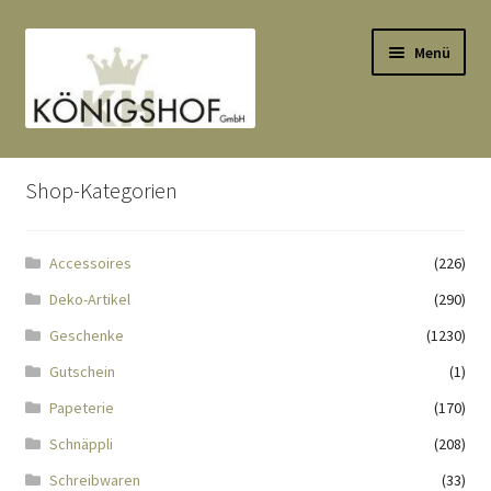
Zur
Zum
Menü
Navigation
Inhalt
springen
springen
Start
Shop-Kategorien
AGB
Accessoires
(226)
Anlässe
Deko-Artikel
(290)
Datenauszug
Geschenke
(1230)
Gutschein
(1)
Datenschutzbelehrung
Papeterie
(170)
Schnäppli
(208)
Echtheit von Bewertungen
Schreibwaren
(33)