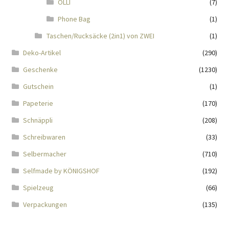
OLLI
(7)
Phone Bag
(1)
Mein Konto
Taschen/Rucksäcke (2in1) von ZWEI
(1)
Nähtag
Deko-Artikel
(290)
Geschenke
(1230)
Saferpay Checkout
Gutschein
(1)
Shop
Papeterie
(170)
Schnäppli
(208)
Twint – QR-Code KÖNIGSHOF
Schreibwaren
(33)
Selbermacher
(710)
Über uns
Selfmade by KÖNIGSHOF
(192)
Versandarten
Spielzeug
(66)
Verpackungen
(135)
Warenkorb