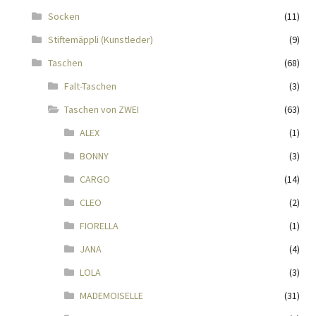
Impressum
Socken
(11)
Stiftemäppli (Kunstleder)
(9)
Kasse
Taschen
(68)
KÖNIGSHOF-Lädeli
Falt-Taschen
(3)
Taschen von ZWEI
(63)
Kontakt
ALEX
(1)
BONNY
(3)
Kontaktdaten
CARGO
(14)
Kontaktformular
CLEO
(2)
FIORELLA
(1)
Kunden-/Mitarbeitergeschenke
JANA
(4)
Löschanfrage
LOLA
(3)
MADEMOISELLE
(31)
Ladies-Night