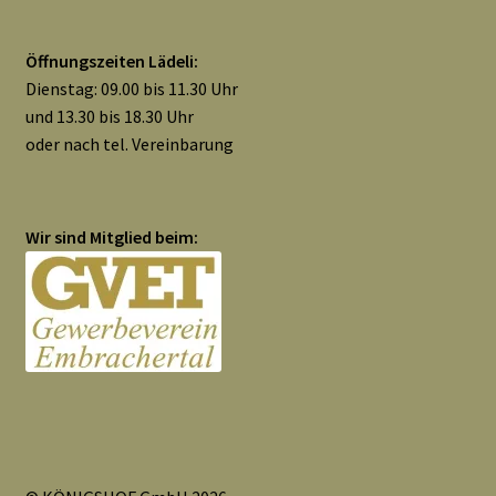
Öffnungszeiten Lädeli:
Dienstag: 09.00 bis 11.30 Uhr
und 13.30 bis 18.30 Uhr
oder nach tel. Vereinbarung
Wir sind Mitglied beim: