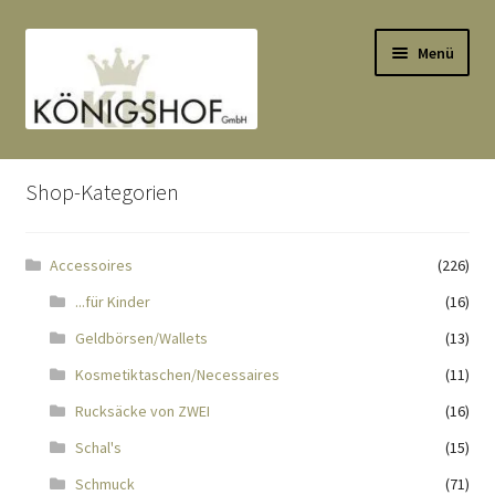
Zur
Zum
Menü
Navigation
Inhalt
springen
springen
Start
Shop-Kategorien
AGB
Accessoires
(226)
Anlässe
...für Kinder
(16)
Datenauszug
Geldbörsen/Wallets
(13)
Kosmetiktaschen/Necessaires
(11)
Datenschutzbelehrung
Rucksäcke von ZWEI
(16)
Schal's
(15)
Echtheit von Bewertungen
Schmuck
(71)