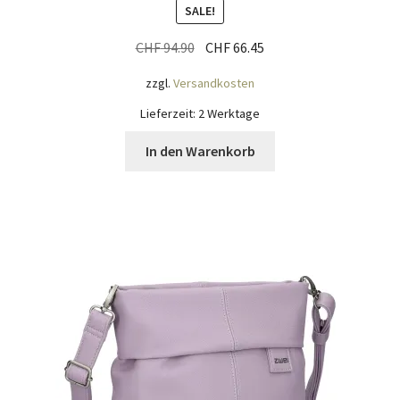
SALE!
Ursprünglicher
Aktueller
CHF
94.90
CHF
66.45
Preis
Preis
zzgl.
Versandkosten
war:
ist:
CHF 94.90
CHF 66.45.
Lieferzeit:
2 Werktage
In den Warenkorb